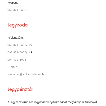
Központ:
061 321-0600
Jegyiroda
Telefonszám:
061 321-0600
/119
061 321-0600
/149
061 322-1071
E-mail:
szervezes@radnotiszinhaz.hu
Jegypénztár
A Jegypénztárunk és Jegyirodánk nyitvatartását megtalálja a Kapcsolat