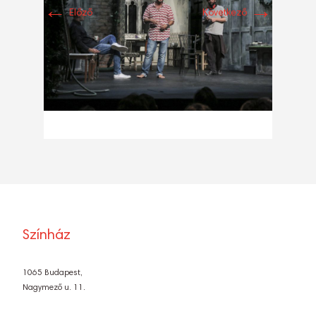
←
→
Előző
Következő
Színház
1065 Budapest,
Nagymező u. 11.