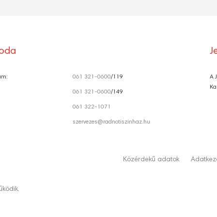
roda
J
ám:
061 321-0600
/119
A 
Ka
061 321-0600
/149
061 322-1071
szervezes@radnotiszinhaz.hu
Közérdekű adatok
Adatkeze
ködik.