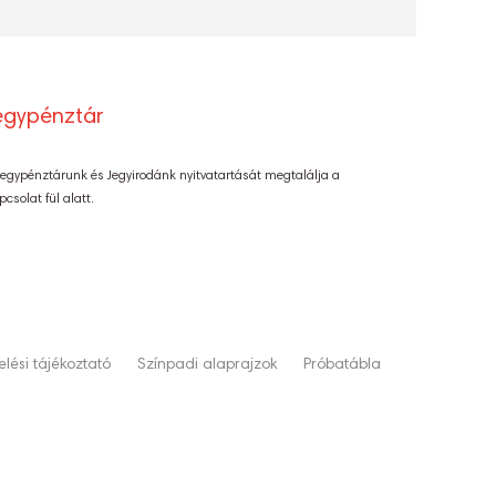
egypénztár
Jegypénztárunk és Jegyirodánk nyitvatartását megtalálja a
pcsolat fül alatt.
lési tájékoztató
Színpadi alaprajzok
Próbatábla