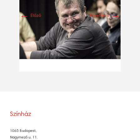
←
→
Előző
Következő
Színház
1065 Budapest,
Nagymező u. 11.