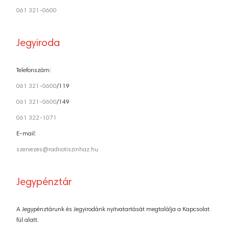
061 321-0600
Jegyiroda
Telefonszám:
061 321-0600
/119
061 321-0600
/149
061 322-1071
E-mail:
szervezes@radnotiszinhaz.hu
Jegypénztár
A Jegypénztárunk és Jegyirodánk nyitvatartását megtalálja a Kapcsolat
fül alatt.