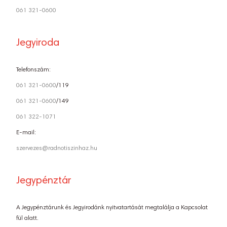
061 321-0600
Jegyiroda
Telefonszám:
061 321-0600
/119
061 321-0600
/149
061 322-1071
E-mail:
szervezes@radnotiszinhaz.hu
Jegypénztár
A Jegypénztárunk és Jegyirodánk nyitvatartását megtalálja a Kapcsolat
fül alatt.