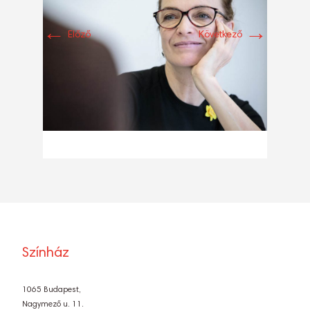
←
→
Előző
Következő
Színház
1065 Budapest,
Nagymező u. 11.