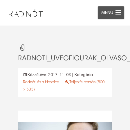
MENÜ
RADNOTI_UVEGFIGURAK_OLVASO
Közzétéve:
2017-11-03
| Kategória:
Radnóti és a Hospice
Teljes felbontás (800
× 533)