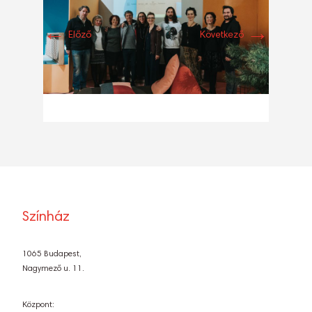
←
→
Előző
Következő
Színház
1065 Budapest,
Nagymező u. 11.
Központ: