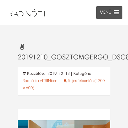
MENÜ
20191210_GOSZTOMGERGO_DSC8
Közzétéve:
2019-12-13
| Kategória:
Radnóti a VITRINben
Teljes felbontás (1200
× 600)