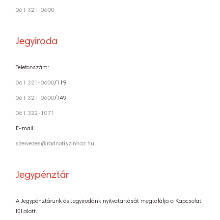
061 321-0600
Jegyiroda
Telefonszám:
061 321-0600
/119
061 321-0600
/149
061 322-1071
E-mail:
szervezes@radnotiszinhaz.hu
Jegypénztár
A Jegypénztárunk és Jegyirodánk nyitvatartását megtalálja a Kapcsolat
fül alatt.