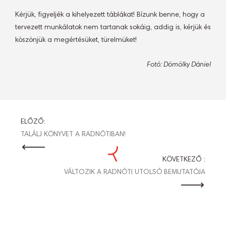
Kérjük, figyeljék a kihelyezett táblákat! Bízunk benne, hogy a
tervezett munkálatok nem tartanak sokáig, addig is, kérjük és
köszönjük a megértésüket, türelmüket!
Fotó: Dömölky Dániel
BEJEGYZÉS
ELŐZŐ:
TALÁLJ KÖNYVET A RADNÓTIBAN!
NAVIGÁCIÓ
KÖVETKEZŐ :
VÁLTOZIK A RADNÓTI UTOLSÓ BEMUTATÓJA