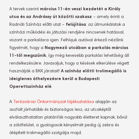
A tervek szerint
március 11-én veszi kezdetét a Király
utca és az Andrássy út közötti szakasz
– amely érinti a
Radnóti Színház előtti utat –
felújítása
: az útmunkálatok a
színházi működési és játszási rendjére nincsenek hatással,
viszont a parkolásra igen. Felhívjuk autóval érkező nézőink
figyelmét, hogy a
Nagymező utcában a parkolás március
11-től megszűnik
, így még kevesebb parkolási lehetőség áll
rendelkezésükre. Javasoljuk, hogy a késések elkerülése végett
használják a BKK járatait!
A színház előtti trolimegálló is
ideiglenes áthelyezésre kerül a Budapesti
Operettszínház elé
.
A
Terézvárosi Önkormányzat tájékoztatása
alapján az
aszfalt járhatóbb és biztonságos lesz, az utcaképtől
elválaszthatatlan platánfák nagyobb életteret kapnak, bővül
a zöldfelület, a gyalogosok kényelmét pedig új zebra és
átépített trolimegálló szolgálja majd.