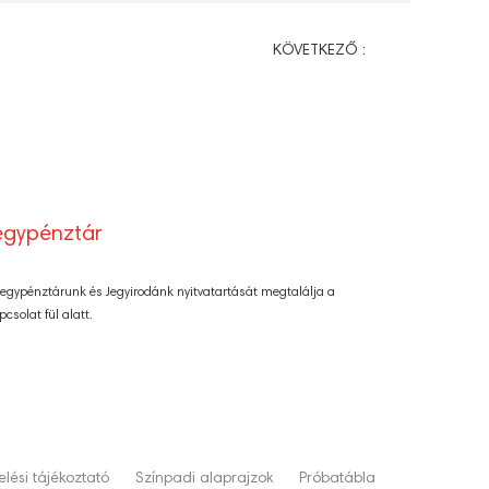
KÖVETKEZŐ :
egypénztár
Jegypénztárunk és Jegyirodánk nyitvatartását megtalálja a
pcsolat fül alatt.
lési tájékoztató
Színpadi alaprajzok
Próbatábla