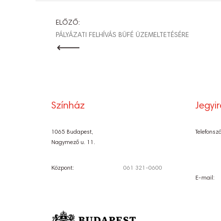
BEJEGYZÉ
ELŐZŐ:
PÁLYÁZATI FELHÍVÁS BÜFÉ ÜZEMELTETÉSÉRE
NAVIGÁCI
Színház
Jegyi
1065 Budapest,
Telefonsz
Nagymező u. 11.
Központ:
061 321-0600
E-mail: