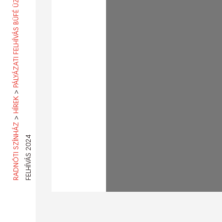
PÁLYÁZATI FELHÍVÁS BÜFÉ ÜZEMELTETÉSÉRE
>
HÍREK
>
RADNÓTI SZÍNHÁZ
4