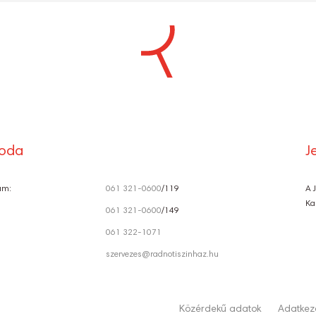
S
Ó
roda
J
ám:
061 321-0600
/119
A 
Ka
061 321-0600
/149
061 322-1071
szervezes@radnotiszinhaz.hu
Közérdekű adatok
Adatkeze