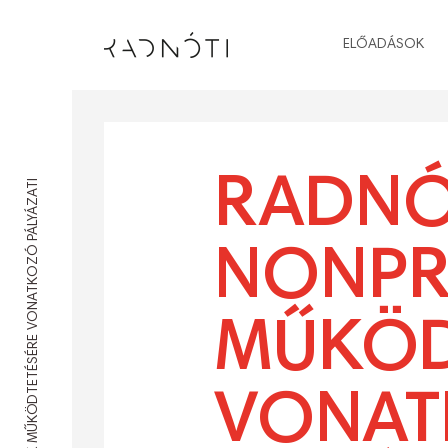
ELŐADÁSOK
RADNÓ
NONPRO
MŰKÖD
VONAT