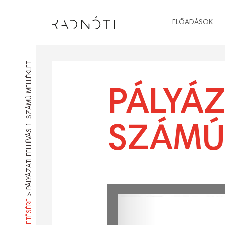
ELŐADÁSOK
PÁLYÁZATI FELHÍVÁS 1. SZÁMÚ MELLÉKLET
PÁLYÁZ
SZÁMÚ
>