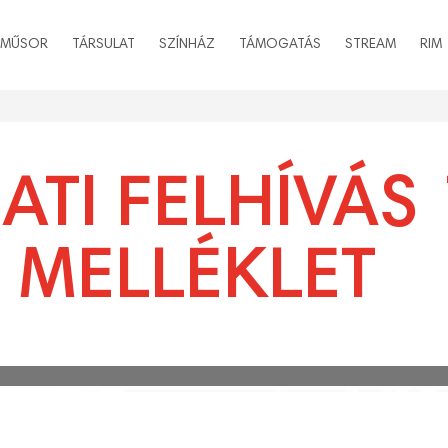
MŰSOR
TÁRSULAT
SZÍNHÁZ
TÁMOGATÁS
STREAM
RIM
ATI FELHÍVÁS 
 MELLÉKLET