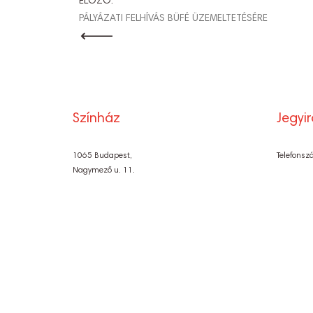
BEJEGYZÉ
ELŐZŐ:
PÁLYÁZATI FELHÍVÁS BÜFÉ ÜZEMELTETÉSÉRE
NAVIGÁCI
Színház
Jegyi
1065 Budapest,
Telefonsz
Nagymező u. 11.
Központ:
061 321-0600
E-mail:
A Radnóti Miklós Színház Nonprofit Kft.