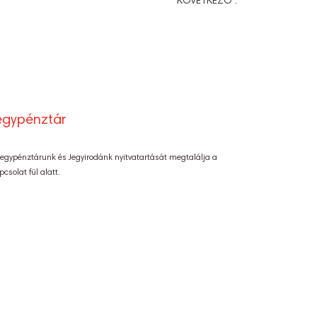
KÖVETKEZŐ :
egypénztár
Jegypénztárunk és Jegyirodánk nyitvatartását megtalálja a
pcsolat fül alatt.
lési tájékoztató
Színpadi alaprajzok
Próbatábla