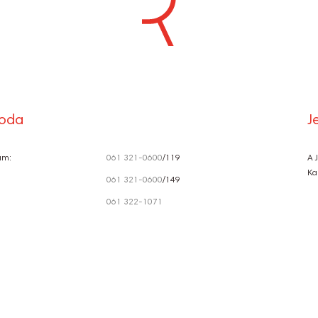
S
Ó
roda
J
ám:
061 321-0600
/119
A 
Ka
061 321-0600
/149
061 322-1071
szervezes@radnotiszinhaz.hu
Közérdekű adatok
Adatkeze