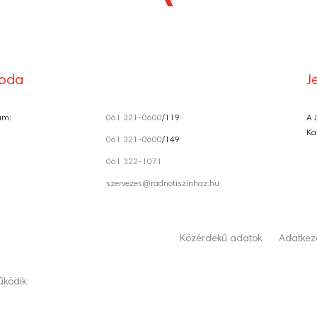
Ó
roda
J
ám:
061 321-0600
/119
A 
Ka
061 321-0600
/149
061 322-1071
szervezes@radnotiszinhaz.hu
Közérdekű adatok
Adatkeze
ködik.