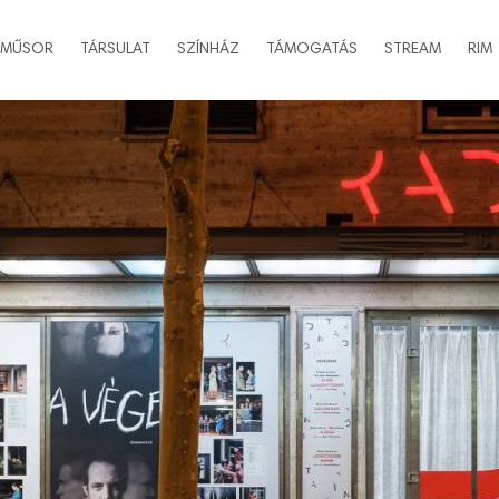
MŰSOR
TÁRSULAT
SZÍNHÁZ
TÁMOGATÁS
STREAM
RIM