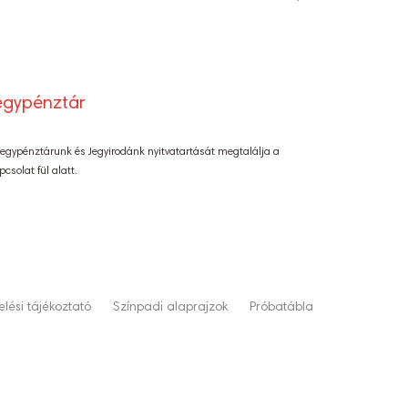
egypénztár
Jegypénztárunk és Jegyirodánk nyitvatartását megtalálja a
pcsolat fül alatt.
lési tájékoztató
Színpadi alaprajzok
Próbatábla