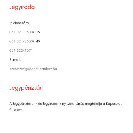
Jegyiroda
Telefonszám:
061 321-0600
/119
061 321-0600
/149
061 322-1071
E-mail:
szervezes@radnotiszinhaz.hu
Jegypénztár
A Jegypénztárunk és Jegyirodánk nyitvatartását megtalálja a Kapcsolat
fül alatt.