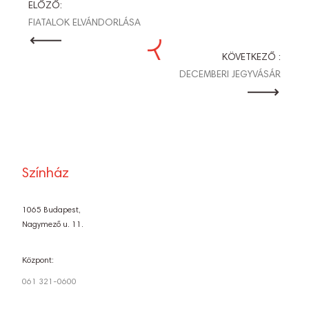
BEJEGYZÉS
ELŐZŐ:
FIATALOK ELVÁNDORLÁSA
NAVIGÁCIÓ
KÖVETKEZŐ :
DECEMBERI JEGYVÁSÁR
Színház
1065 Budapest,
Nagymező u. 11.
Központ:
061 321-0600