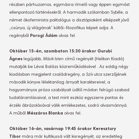
részben párhuzamos, egymásra rímelő vagy éppen egymást
ellenpontozó történésekről. A harmadik szólamban Sybille, a
német ökofeminista politológus a disztópiaként elképzelt jövő
„csúnya, új világának” költői-filozofikus képeit adja. A
regényből
Porogi Ádám
olvas fel.
Október 15-én, szombaton 15:30 órakor Gurubi
Ágnes
legújabb,
Másik Isten
című regényét (Helikon Kiadó)
mutatják be Lévai Balázs közreműködésével . Az eddig négy
kiadásban megjelent családregény, a
Szív utca
szerzőjének
második könyve lélektanilag árnyalt karaktereivel, a
hagyományos próza szabályait üdítő módon felrúgó szabad
tudatáramlásaival, a test mint eszköz egyszerre pontos és
érzéki ábrázolásával válik emlékezetes, sodró olvasmánnyá.
A műből
Mészáros Blanka
olvas fel.
Október 16-án, vasárnap 19:45 órakor Keresztury
Tibor
mára már kultikussá vált kisregényét, az eredetileg