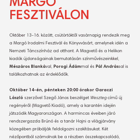
MARGÓ
FESZTIVÁLON
Október 13-16. között, csütörtöktől vasárnapig rendezik meg
a Margó Irodalmi Fesztivál és Könyvvásárt, amelynek idén a
Nemzeti Táncszínház ad otthont. A Magvető és a Helikon
kiadók újdonságainak bemutatásán színművészeinkkel,
Mészáros Blanká
val,
Porogi Ádám
mal és
Pál András
sal is
találkozhatnak az érdeklődők.
Október 14-én, pénteken 20:00 órakor Garaczi
László
szerzővel Szegő János
beszélget
Weszteg
című új
regényéről (Magvető Kiadó), amely a karantén idején
játszódik Magyarországon. A harmincas éveiben járó
rendszergazda Brúnó és a tanár Hajni a világjárvány
közegében próbálják feldolgozni szakításukat. Két
nézőpontból számolnak be a részben összekapcsolódó,