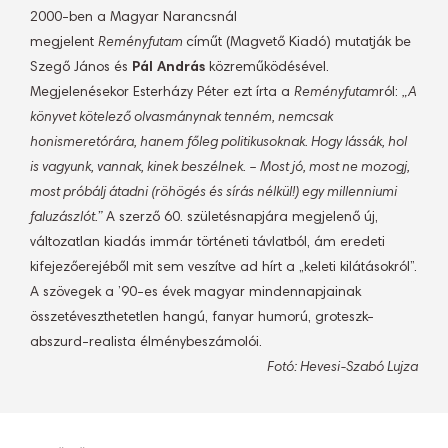
2000-ben a Magyar Narancsnál
megjelent
Reményfutam
címűt (Magvető Kiadó) mutatják be
Szegő János és
Pál András
közreműködésével.
Megjelenésekor Esterházy Péter ezt írta a
Reményfutam
ról:
„A
könyvet kötelező olvasmánynak tenném, nemcsak
honismeretórára, hanem főleg politikusoknak. Hogy lássák, hol
is vagyunk, vannak, kinek beszélnek. – Most jó, most ne mozogj,
most próbálj átadni (röhögés és sírás nélkül!) egy millenniumi
faluzászlót.”
A szerző 60. születésnapjára megjelenő új,
változatlan kiadás immár történeti távlatból, ám eredeti
kifejezőerejéből mit sem veszítve ad hírt a „keleti kilátásokról”.
A szövegek a ’90-es évek magyar mindennapjainak
összetéveszthetetlen hangú, fanyar humorú, groteszk-
abszurd-realista élménybeszámolói.
Fotó: Hevesi-Szabó Lujza