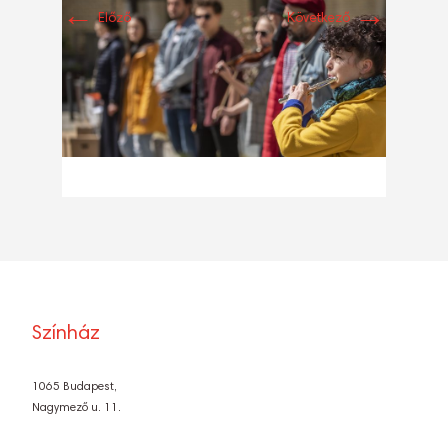
←
→
Előző
Következő
Színház
1065 Budapest,
Nagymező u. 11.