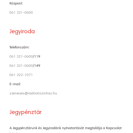
Központ:
061 321-0600
Jegyiroda
Telefonszám:
061 321-0600
/119
061 321-0600
/149
061 322-1071
E-mail:
szervezes@radnotiszinhaz.hu
Jegypénztár
A Jegypénztárunk és Jegyirodánk nyitvatartását megtalálja a Kapcsolat