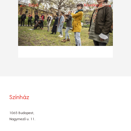
←
→
Előző
Következő
Színház
1065 Budapest,
Nagymező u. 11.