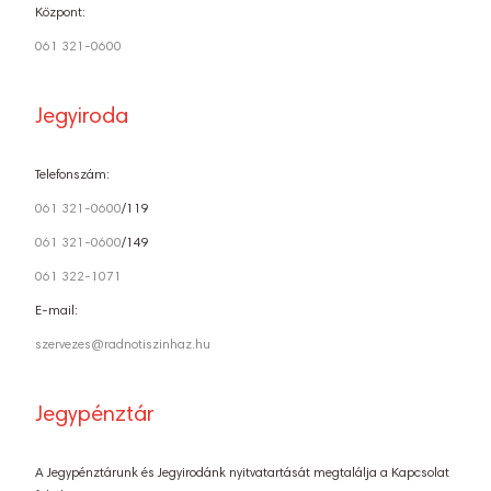
Központ:
061 321-0600
Jegyiroda
Telefonszám:
061 321-0600
/119
061 321-0600
/149
061 322-1071
E-mail:
szervezes@radnotiszinhaz.hu
Jegypénztár
A Jegypénztárunk és Jegyirodánk nyitvatartását megtalálja a Kapcsolat