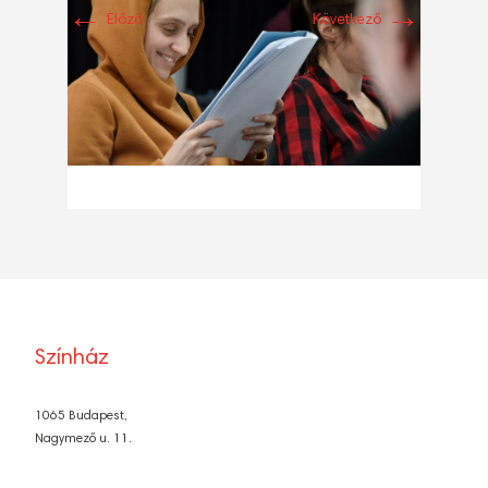
←
→
Előző
Következő
Színház
1065 Budapest,
Nagymező u. 11.