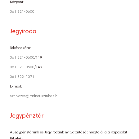
Központ:
061 321-0600
Jegyiroda
Telefonszám:
061 321-0600
/119
061 321-0600
/149
061 322-1071
E-mail:
szervezes@radnotiszinhaz.hu
Jegypénztár
A Jegypénztárunk és Jegyirodánk nyitvatartását megtalálja a Kapcsolat
fül alatt.