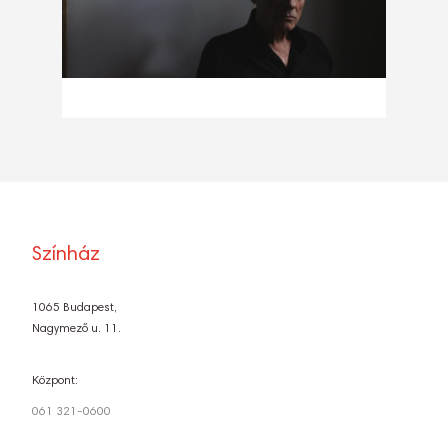
Színház
1065 Budapest,
Nagymező u. 11.
Központ:
061 321-0600