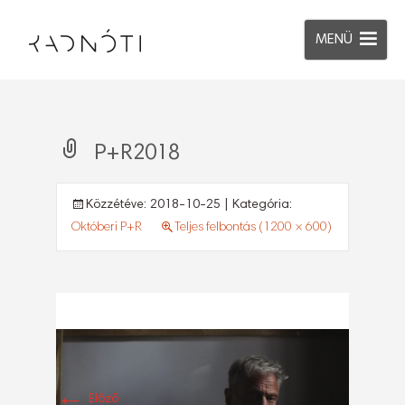
MENÜ
P+R2018
Közzétéve:
2018-10-25
| Kategória:
Októberi P+R
Teljes felbontás (1200 × 600)
←
Előző