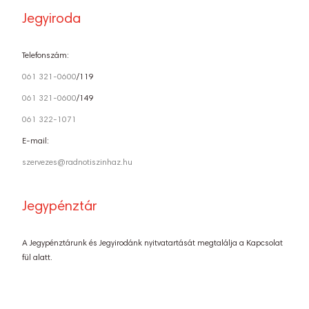
Jegyiroda
Telefonszám:
061 321-0600
/119
061 321-0600
/149
061 322-1071
E-mail:
szervezes@radnotiszinhaz.hu
Jegypénztár
A Jegypénztárunk és Jegyirodánk nyitvatartását megtalálja a Kapcsolat
fül alatt.