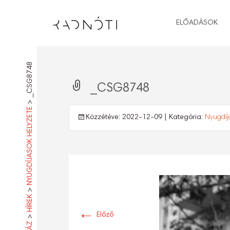
ELŐADÁSOK
_CSG8748
_CSG8748
>
NYUGDÍJASOK HELYZETE
Közzétéve:
2022-12-09
| Kategória:
Nyugdíj
>
HÍREK
←
Előző
>