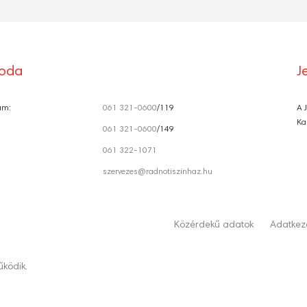
roda
J
ám:
061 321-0600
/119
A 
Ka
061 321-0600
/149
061 322-1071
szervezes@radnotiszinhaz.hu
Közérdekű adatok
Adatkeze
ködik.