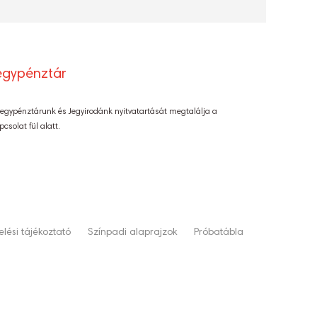
egypénztár
Jegypénztárunk és Jegyirodánk nyitvatartását megtalálja a
pcsolat fül alatt.
lési tájékoztató
Színpadi alaprajzok
Próbatábla