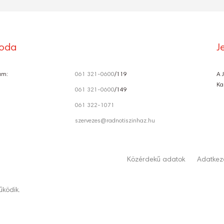
roda
J
ám:
061 321-0600
/119
A 
Ka
061 321-0600
/149
061 322-1071
szervezes@radnotiszinhaz.hu
Közérdekű adatok
Adatkeze
ködik.