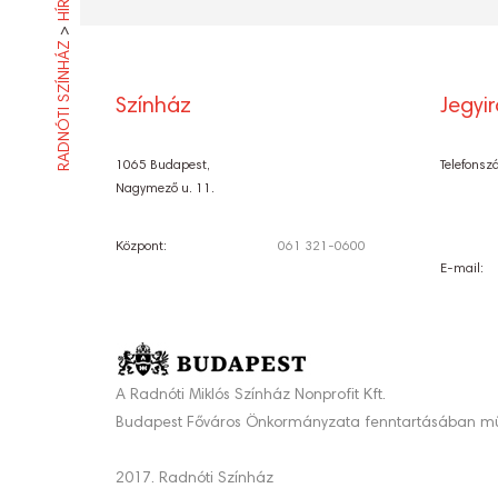
HÍREK
>
RADNÓTI SZÍNHÁZ
Színház
Jegyi
1065 Budapest,
Telefonsz
Nagymező u. 11.
Központ:
061 321-0600
E-mail:
A Radnóti Miklós Színház Nonprofit Kft.
Budapest Főváros Önkormányzata fenntartásában mű
2017. Radnóti Színház