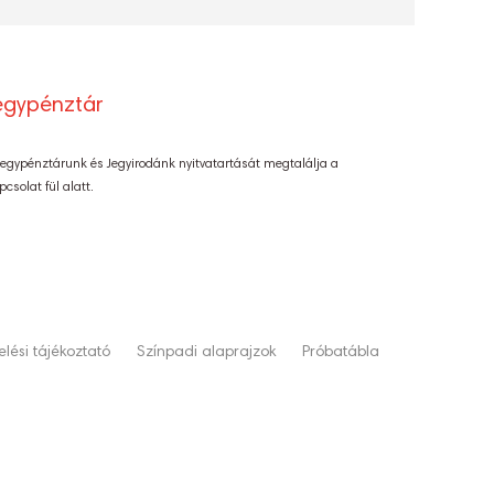
egypénztár
Jegypénztárunk és Jegyirodánk nyitvatartását megtalálja a
pcsolat fül alatt.
lési tájékoztató
Színpadi alaprajzok
Próbatábla