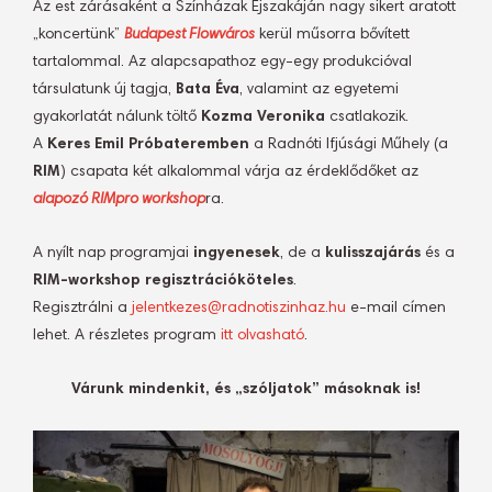
Az est zárásaként a Színházak Éjszakáján nagy sikert aratott
„koncertünk”
Budapest Flowváros
kerül műsorra bővített
tartalommal. Az alapcsapathoz egy-egy produkcióval
társulatunk új tagja,
Bata Éva
, valamint az egyetemi
gyakorlatát nálunk töltő
Kozma Veronika
csatlakozik.
A
Keres Emil Próbateremben
a Radnóti Ifjúsági Műhely (a
RIM
) csapata két alkalommal várja az érdeklődőket az
alapozó RIMpro workshop
ra.
A nyílt nap programjai
ingyenesek
, de a
kulisszajárás
és a
RIM-workshop regisztrációköteles
.
Regisztrálni a
jelentkezes@radnotiszinhaz.hu
e-mail címen
lehet. A részletes program
itt olvasható
.
Várunk mindenkit, és „szóljatok” másoknak is!