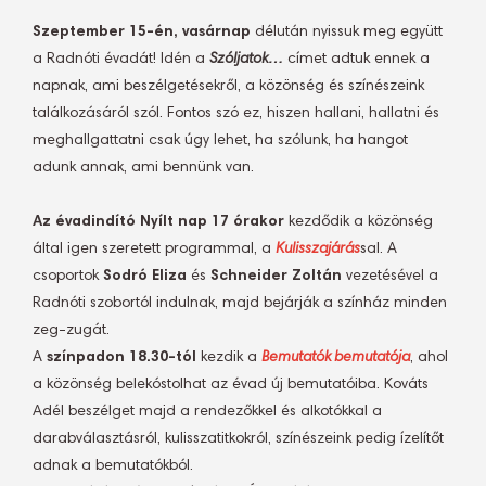
Szeptember 15-én, vasárnap
délután nyissuk meg együtt
a Radnóti évadát! Idén a
Szóljatok…
címet adtuk ennek a
napnak, ami beszélgetésekről, a közönség és színészeink
találkozásáról szól. Fontos szó ez, hiszen hallani, hallatni és
meghallgattatni csak úgy lehet, ha szólunk, ha hangot
adunk annak, ami bennünk van.
Az évadindító Nyílt nap
17 órakor
kezdődik a közönség
által igen szeretett programmal, a
Kulisszajárás
sal. A
csoportok
Sodró Eliza
és
Schneider Zoltán
vezetésével a
Radnóti szobortól indulnak, majd bejárják a színház minden
zeg-zugát.
A
színpadon
18.30-tól
kezdik a
Bemutatók bemutatója
, ahol
a közönség belekóstolhat az évad új bemutatóiba. Kováts
Adél beszélget majd a rendezőkkel és alkotókkal a
darabválasztásról, kulisszatitkokról, színészeink pedig ízelítőt
adnak a bemutatókból.