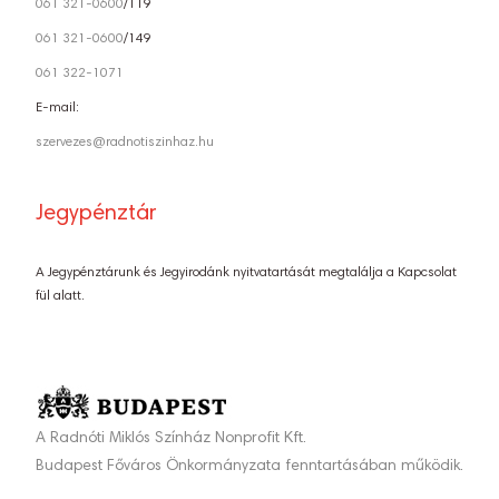
061 321-0600
/119
061 321-0600
/149
061 322-1071
E-mail:
szervezes@radnotiszinhaz.hu
Jegypénztár
A Jegypénztárunk és Jegyirodánk nyitvatartását megtalálja a Kapcsolat
fül alatt.
A Radnóti Miklós Színház Nonprofit Kft.
Budapest Főváros Önkormányzata fenntartásában működik.