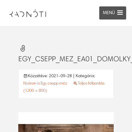
MENÜ
EGY_CSEPP_MEZ_EA01_DOMOLKY_
Közzétéve:
2021-09-28
| Kategória:
Nyáron is Egy csepp méz
Teljes felbontás
(1200 × 800)