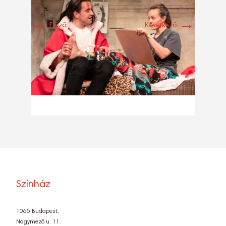
←
→
Előző
Következő
Színház
1065 Budapest,
Nagymező u. 11.