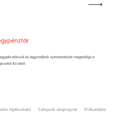
egypénztár
Jegypénztárunk és Jegyirodánk nyitvatartását megtalálja a
pcsolat fül alatt.
lési tájékoztató
Színpadi alaprajzok
Próbatábla