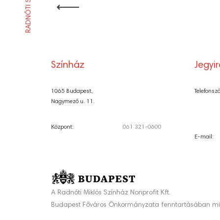
RADNÓTI SZÍNHÁZ
NAVIGÁCI
Színház
Jegyi
1065 Budapest,
Telefonsz
Nagymező u. 11.
Központ:
061 321-0600
E-mail:
A Radnóti Miklós Színház Nonprofit Kft.
Budapest Főváros Önkormányzata fenntartásában mű