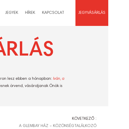
JEGYEK
HÍREK
KAPCSOLAT
JEGYVÁSÁRLÁS
ÁRLÁS
oáron lesz ebben a hónapban:
Iván, a
nek örvend, vásároljanak Önök is
KÖVETKEZŐ :
A GLEMBAY HÁZ – KÖZÖNSÉGTALÁLKOZÓ