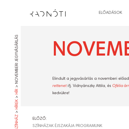
ELŐADÁSOK
NOVEMBERI JEGYVÁSÁRLÁS
NOVEMB
Elindult a jegyvásárlás a novemberi előa
>
rettenet
ifj. Vidnyánszky Attila, és
Ofélia ár
HÍR
kedvükre!
>
HÍREK
>
BEJEGYZÉ
ELŐZŐ:
SZÍNHÁZAK ÉJSZAKÁJA PROGRAMUNK