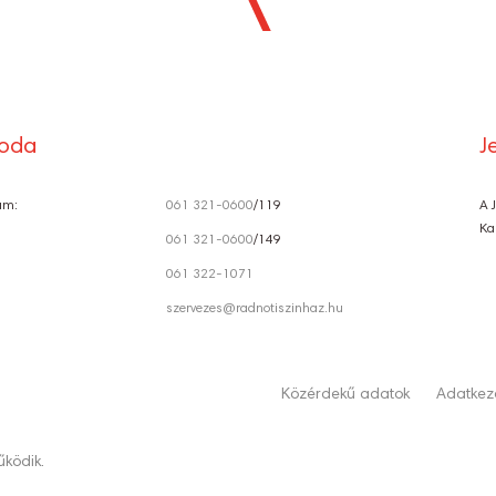
Ó
roda
J
ám:
061 321-0600
/119
A 
Ka
061 321-0600
/149
061 322-1071
szervezes@radnotiszinhaz.hu
Közérdekű adatok
Adatkeze
ködik.