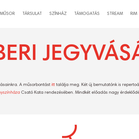
MŰSOR
TÁRSULAT
SZÍNHÁZ
TÁMOGATÁS
STREAM
RIM
ERI JEGYVÁS
dásainkra. A műsorbontást
itt
találja meg. Két új bemutatónk is repert
nyszínháza
Csató Kata rendezésében. Mindkét előadás nagy érdeklődés
S