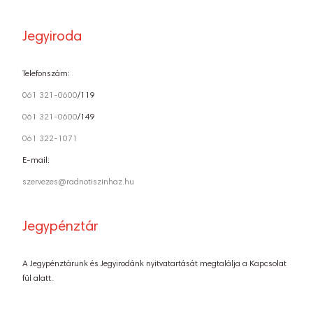
Jegyiroda
Telefonszám:
061 321-0600
/119
061 321-0600
/149
061 322-1071
E-mail:
szervezes@radnotiszinhaz.hu
Jegypénztár
A Jegypénztárunk és Jegyirodánk nyitvatartását megtalálja a Kapcsolat
fül alatt.