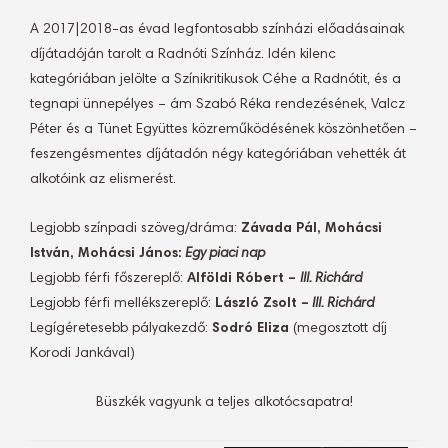
A 2017|2018-as évad legfontosabb színházi előadásainak
díjátadóján tarolt a Radnóti Színház. Idén kilenc
kategóriában jelölte a Színikritikusok Céhe a Radnótit, és a
tegnapi ünnepélyes – ám Szabó Réka rendezésének, Valcz
Péter és a Tünet Együttes közreműködésének köszönhetően –
feszengésmentes díjátadón négy kategóriában vehették át
alkotóink az elismerést.
Legjobb színpadi szöveg/dráma:
Závada Pál, Mohácsi
István, Mohácsi János:
Egy piaci nap
Legjobb férfi főszereplő:
Alföldi Róbert –
III. Richárd
Legjobb férfi mellékszereplő:
László Zsolt –
III. Richárd
Legígéretesebb pályakezdő:
Sodró Eliza
(megosztott díj
Korodi Jankával)
Büszkék vagyunk a teljes alkotócsapatra!