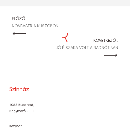
BEJEGYZÉS
ELŐZŐ:
NOVEMBER A KÜSZÖBÖN…
NAVIGÁCIÓ
KÖVETKEZŐ :
JÓ ÉJSZAKA VOLT A RADNÓTIBAN
Színház
1065 Budapest,
Nagymező u. 11.
Központ: