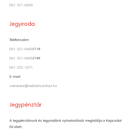
061 321-0600
Jegyiroda
Telefonszám:
061 321-0600
/119
061 321-0600
/149
061 322-1071
E-mail:
szervezes@radnotiszinhaz.hu
Jegypénztár
A Jegypénztárunk és Jegyirodánk nyitvatartását megtalálja a Kapcsolat
fül alatt.