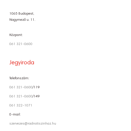
1065 Budapest,
Nagymező u. 11.
Központ:
061 321-0600
Jegyiroda
Telefonszám:
061 321-0600
/119
061 321-0600
/149
061 322-1071
E-mail:
szervezes@radnotiszinhaz.hu