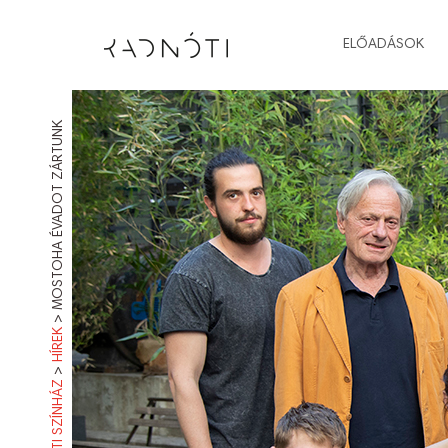
ELŐADÁSOK
MOSTOHA ÉVADOT ZÁRTUNK
>
HÍREK
>
RADNÓTI SZÍNHÁZ