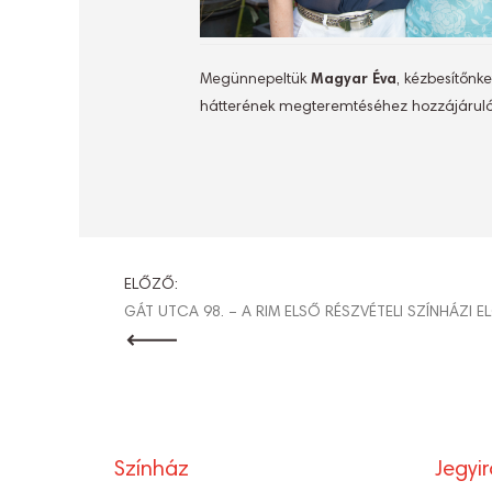
Megünnepeltük
Magyar Éva
, kézbesítőnke
hátterének megteremtéséhez hozzájáruló
BEJEGYZÉ
ELŐZŐ:
GÁT UTCA 98. – A RIM ELSŐ RÉSZVÉTELI SZÍNHÁZI 
NAVIGÁCI
Színház
Jegyi