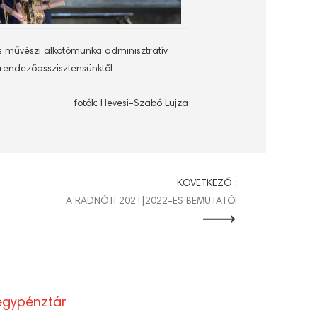
s művészi alkotómunka adminisztratív
rendezőasszisztensünktől.
fotók: Hevesi-Szabó Lujza
KÖVETKEZŐ :
A RADNÓTI 2021|2022-ES BEMUTATÓI
egypénztár