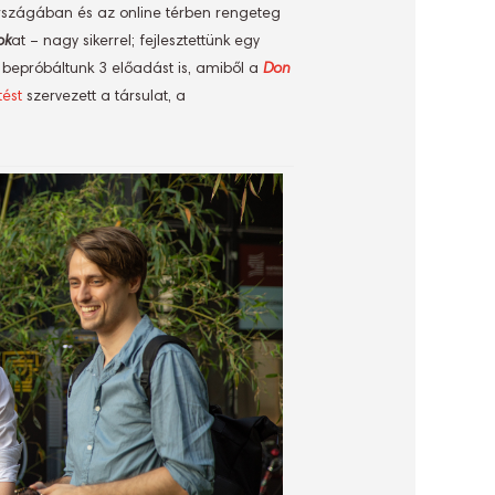
országában és az online térben rengeteg
ok
at – nagy sikerrel; fejlesztettünk egy
s bepróbáltunk 3 előadást is, amiből a
Don
ést
szervezett a társulat, a