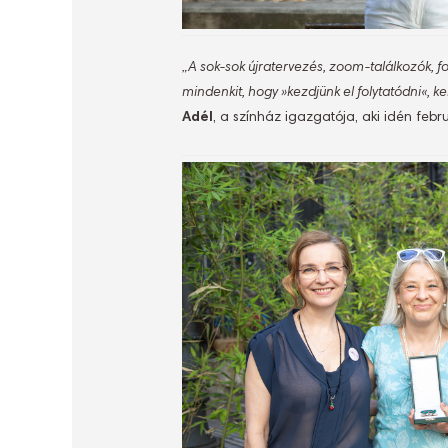
„A sok-sok újratervezés, zoom-találkozók, fo
mindenkit, hogy »kezdjünk el folytatódni«, k
Adél
, a színház igazgatója, aki idén feb