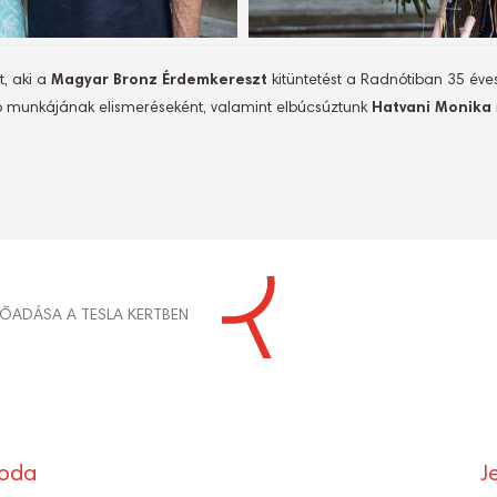
t, aki a
Magyar Bronz Érdemkereszt
kitüntetést a Radnótiban 35 éve
 munkájának elismeréseként, valamint elbúcsúztunk
Hatvani Monika
S
ELŐADÁSA A TESLA KERTBEN
Ó
roda
J