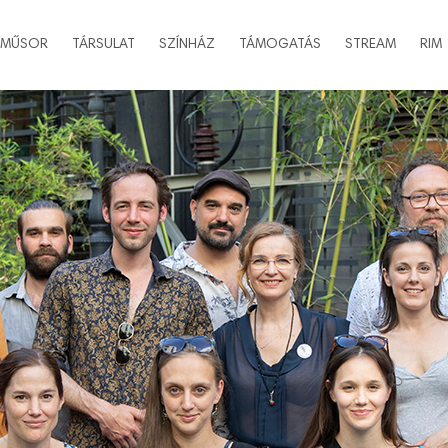
MŰSOR
TÁRSULAT
SZÍNHÁZ
TÁMOGATÁS
STREAM
RIM