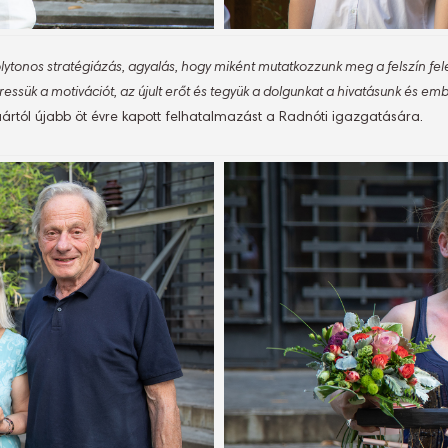
lytonos stratégiázás, agyalás, hogy miként mutatkozzunk meg a felszín felet
eressük a motivációt, az újult erőt és tegyük a dolgunkat a hivatásunk és em
ruártól újabb öt évre kapott felhatalmazást a Radnóti igazgatására.