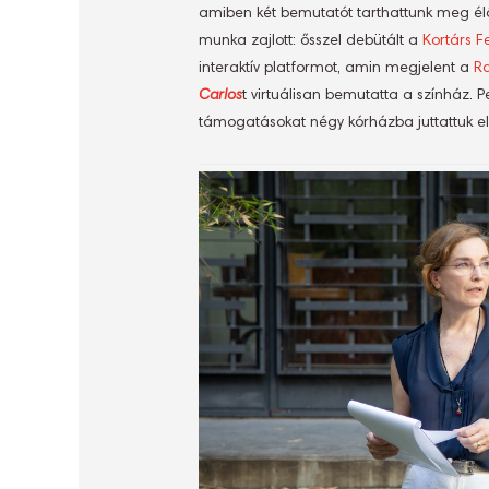
amiben két bemutatót tarthattunk meg é
munka zajlott: ősszel debütált a
Kortárs F
interaktív platformot, amin megjelent a
R
Carlos
t virtuálisan bemutatta a színház. 
támogatásokat négy kórházba juttattuk el