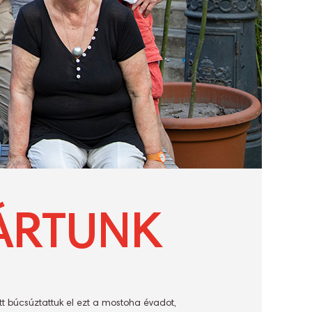
ÁRTUNK
tt búcsúztattuk el ezt a mostoha évadot,