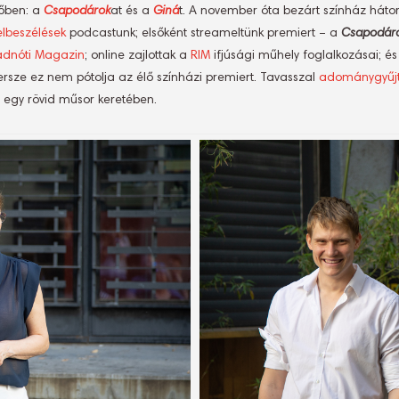
lőben: a
Csapodárok
at és a
Giná
t. A november óta bezárt színház hát
elbeszélések
podcastunk; elsőként streameltünk premiert – a
Csapodár
adnóti Magazin
; online zajlottak a
RIM
ifjúsági műhely foglalkozásai; é
Persze ez nem pótolja az élő színházi premiert. Tavasszal
adománygyűjt
 egy rövid műsor keretében.