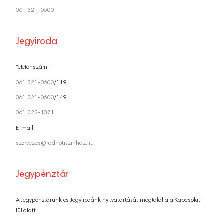
061 321-0600
Jegyiroda
Telefonszám:
061 321-0600
/119
061 321-0600
/149
061 322-1071
E-mail:
szervezes@radnotiszinhaz.hu
Jegypénztár
A Jegypénztárunk és Jegyirodánk nyitvatartását megtalálja a Kapcsolat
fül alatt.