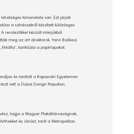
 lehetséges kimenetele van. Ezt járják
lázs a színészekről készített különleges
A rendezőkkel készült interjúkból
k meg az art direktorok, Yann Baillieul,
„firkálta”, karikázta a papírlapokat.
töndíjas és tanított a Kaposvári Egyetemen
részt vett a Dubai Design Napokon,
vész, tagja a Magyar Plakáttársaságnak,
thekket és Jónást, tanít a Metropolitan