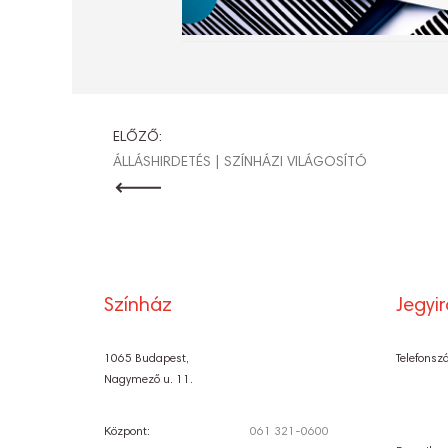
BEJEGYZÉ
ELŐZŐ:
ÁLLÁSHIRDETÉS | SZÍNHÁZI VILÁGOSÍTÓ
NAVIGÁCI
Színház
Jegyi
1065 Budapest,
Telefonsz
Nagymező u. 11.
Központ:
061 321-0600