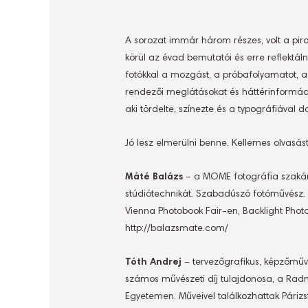
A sorozat immár három részes, volt a piro
körül az évad bemutatói és erre reflektáln
fotókkal a mozgást, a próbafolyamatot, a 
rendezői meglátásokat és háttérinformáció
aki tördelte, színezte és a typográfiával d
Jó lesz elmerülni benne. Kellemes olvasás
Máté Balázs
– a MOME fotográfia szakán v
stúdiótechnikát. Szabadúszó fotóművész. M
Vienna Photobook Fair-en, Backlight Phot
http://balazsmate.com/
Tóth Andrej
– tervezőgrafikus, képzőműv
számos művészeti díj tulajdonosa, a Radn
Egyetemen. Műveivel találkozhattak Párizst