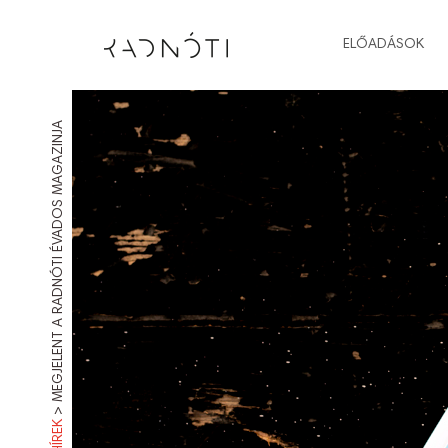
ELŐADÁSOK
MEGJELENT A RADNÓTI ÉVADOS MAGAZINJA
>
HÍREK