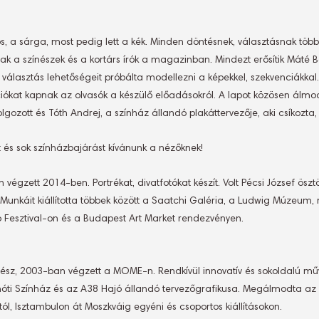
s, a sárga, most pedig lett a kék. Minden döntésnek, választásnak több
ak a színészek és a kortárs írók a magazinban. Mindezt erősítik Máté Ba
választás lehetőségeit próbálta modellezni a képekkel, szekvenciákkal. 
kat kapnak az olvasók a készülő előadásokról. A lapot közösen álmodtá
olgozott és Tóth Andrej, a színház állandó plakáttervezője, aki csíkozta, 
t és sok színházbajárást kívánunk a nézőknek!
égzett 2014-ben. Portrékat, divatfotókat készít. Volt Pécsi József ösz
unkáit kiállította többek között a Saatchi Galéria, a Ludwig Múzeum, 
o Fesztival-on és a Budapest Art Market rendezvényen.
ész, 2003-ban végzett a MOME-n. Rendkívül innovatív és sokoldalú mű
óti Színház és az A38 Hajó állandó tervezőgrafikusa. Megálmodta az Ar
ól, Isztambulon át Moszkváig egyéni és csoportos kiállításokon.