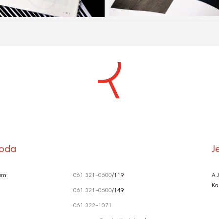
S
Ó
roda
J
ám:
061 321-0600
/119
A 
Ka
061 321-0600
/149
061 322-1071