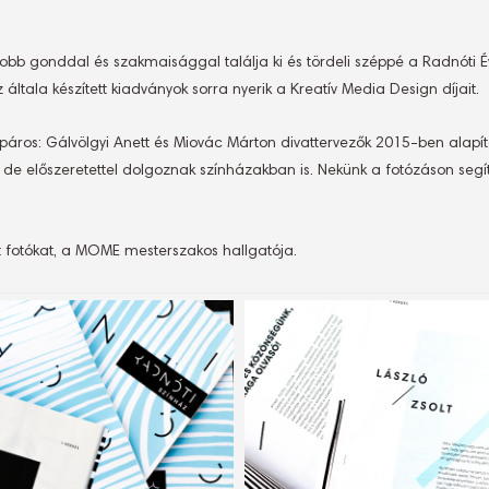
b gonddal és szakmaisággal találja ki és tördeli széppé a Radnóti 
ltala készített kiadványok sorra nyerik a Kreatív Media Design díjait.
kotópáros: Gálvölgyi Anett és Miovác Márton divattervezők 2015-ben a
, de előszeretettel dolgoznak színházakban is. Nekünk a fotózáson segít
t fotókat, a MOME mesterszakos hallgatója.