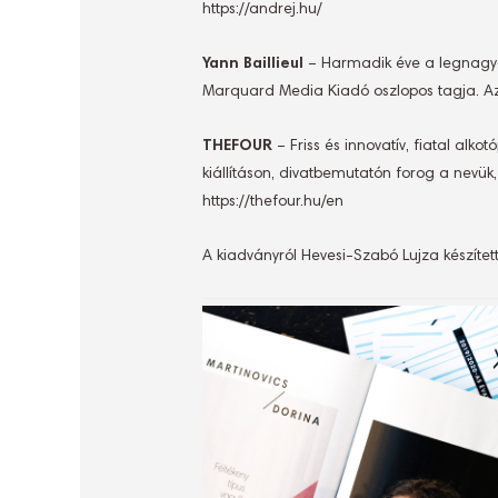
https://andrej.hu/
Yann Baillieul
– Harmadik éve a legnagyob
Marquard Media Kiadó oszlopos tagja. Az á
THEFOUR
– Friss és innovatív, fiatal al
kiállításon, divatbemutatón forog a nevük
https://thefour.hu/en
A kiadványról Hevesi-Szabó Lujza készítet