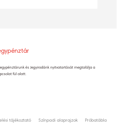
egypénztár
Jegypénztárunk és Jegyirodánk nyitvatartását megtalálja a
pcsolat fül alatt.
lési tájékoztató
Színpadi alaprajzok
Próbatábla