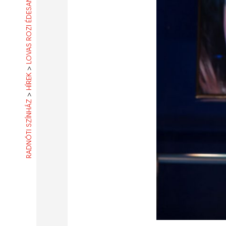
LOVAS ROZI ÉDESANYA LESZ
>
HÍREK
>
RADNÓTI SZÍNHÁZ