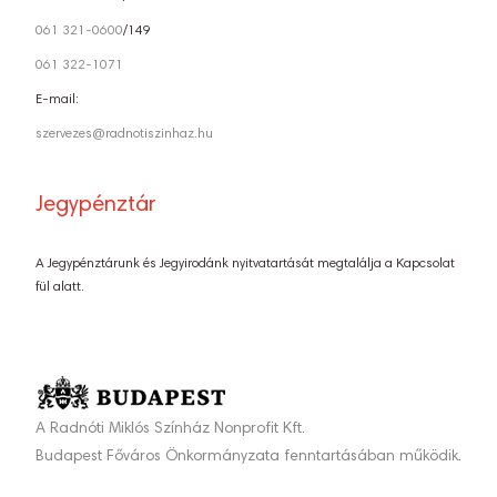
061 321-0600
/149
061 322-1071
E-mail:
szervezes@radnotiszinhaz.hu
Jegypénztár
A Jegypénztárunk és Jegyirodánk nyitvatartását megtalálja a Kapcsolat
fül alatt.
A Radnóti Miklós Színház Nonprofit Kft.
Budapest Főváros Önkormányzata fenntartásában működik.