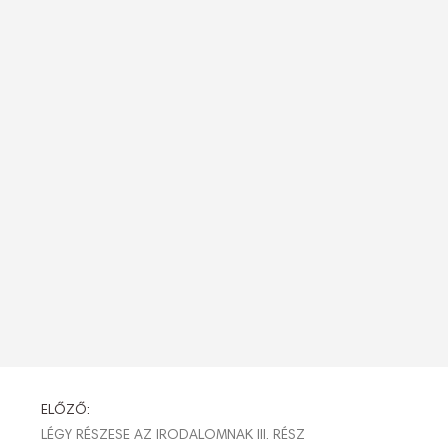
BEJEGYZÉS
ELŐZŐ:
LÉGY RÉSZESE AZ IRODALOMNAK III. RÉSZ