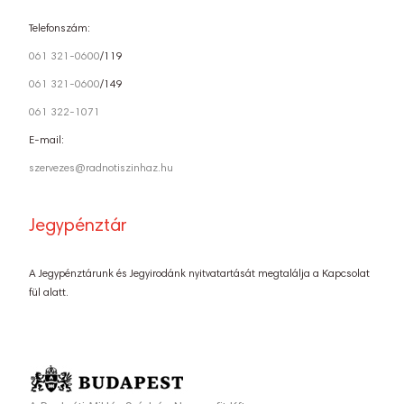
Telefonszám:
061 321-0600
/119
061 321-0600
/149
061 322-1071
E-mail:
szervezes@radnotiszinhaz.hu
Jegypénztár
A Jegypénztárunk és Jegyirodánk nyitvatartását megtalálja a Kapcsolat
fül alatt.