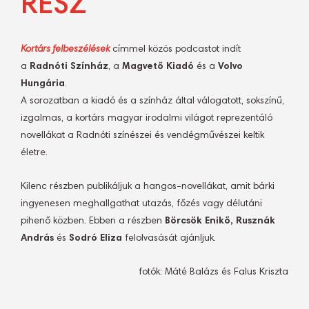
RÉSZ
Kortárs felbeszélések
címmel közös podcastot indít
a
Radnóti Színház
, a
Magvető Kiadó
és a
Volvo
Hungária
.
A sorozatban a kiadó és a színház által válogatott, sokszínű,
izgalmas, a kortárs magyar irodalmi világot reprezentáló
novellákat a Radnóti színészei és vendégművészei keltik
életre.
Kilenc részben publikáljuk a hangos-novellákat, amit bárki
ingyenesen meghallgathat utazás, főzés vagy délutáni
pihenő közben. Ebben a részben
Börcsök Enikő, Rusznák
András
és
Sodró Eliza
felolvasását ajánljuk.
fotók: Máté Balázs és Falus Kriszta