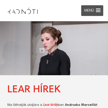
MENÜ
LEAR HÍREK
Ma láthatják utoljára a
Lear király
ban
Andrusko Marcellát