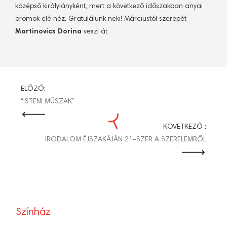
középső királylányként, mert a következő időszakban anyai
örömök elé néz. Gratulálunk neki! Márciustól szerepét
Martinovics Dorina
veszi át.
BEJEGYZÉS
ELŐZŐ:
“ISTENI MŰSZAK”
NAVIGÁCIÓ
KÖVETKEZŐ :
IRODALOM ÉJSZAKÁJÁN 21-SZER A SZERELEMRŐL
Színház