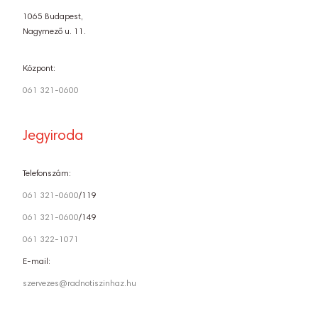
1065 Budapest,
Nagymező u. 11.
Központ:
061 321-0600
Jegyiroda
Telefonszám:
061 321-0600
/119
061 321-0600
/149
061 322-1071
E-mail:
szervezes@radnotiszinhaz.hu