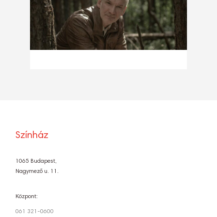
Színház
1065 Budapest,
Nagymező u. 11.
Központ:
061 321-0600