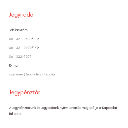
Jegyiroda
Telefonszám:
061 321-0600
/119
061 321-0600
/149
061 322-1071
E-mail:
szervezes@radnotiszinhaz.hu
Jegypénztár
A Jegypénztárunk és Jegyirodánk nyitvatartását megtalálja a Kapcsolat
fül alatt.