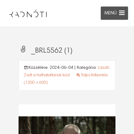
MENÜ
_BRL5562 (1)
Közzétéve:
2024-06-04
| Kategória:
László
Zsolt a halhatatlanok közt
Teljes felbontás
(1200 × 600)