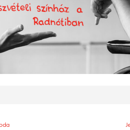
roda
J