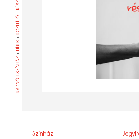
>
HÍREK
>
RADNÓTI SZÍNHÁZ
Színház
Jegyi