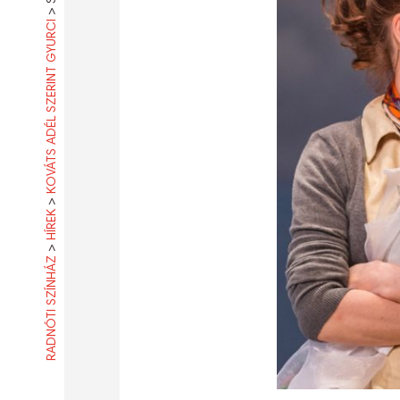
>
KOVÁTS ADÉL SZERINT GYURCI
>
HÍREK
>
RADNÓTI SZÍNHÁZ