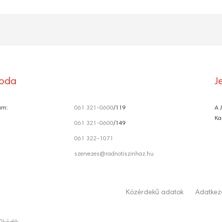
roda
J
ám:
061 321-0600
/119
A 
Ka
061 321-0600
/149
061 322-1071
szervezes@radnotiszinhaz.hu
Közérdekű adatok
Adatkeze