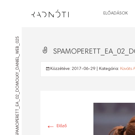
ELŐADÁSOK
SPAMOPERETT_EA_02_DOMOLKY_DANIEL_WEB_025
SPAMOPERETT_EA_02_D
Közzétéve:
2017-06-29
| Kategória:
Kováts A
←
Előző