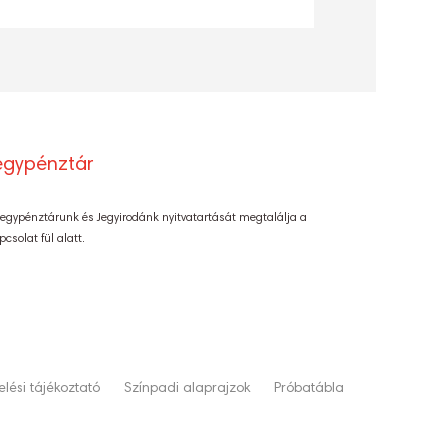
egypénztár
Jegypénztárunk és Jegyirodánk nyitvatartását megtalálja a
pcsolat fül alatt.
lési tájékoztató
Színpadi alaprajzok
Próbatábla