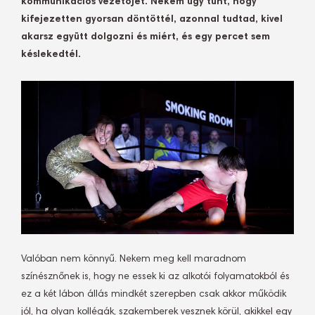
kommunikációs vezetőjét. Nekem úgy tűnt, hogy
kifejezetten gyorsan döntöttél, azonnal tudtad, kivel
akarsz együtt dolgozni és miért, és egy percet sem
késlekedtél.
Valóban nem könnyű. Nekem meg kell maradnom
színésznőnek is, hogy ne essek ki az alkotói folyamatokból és
ez a két lábon állás mindkét szerepben csak akkor működik
jól, ha olyan kollégák, szakemberek vesznek körül, akikkel egy