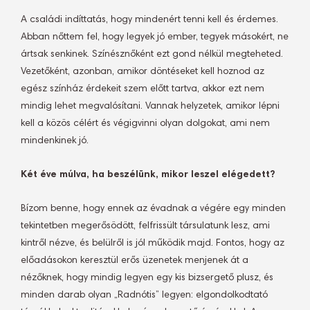
A családi indíttatás, hogy mindenért tenni kell és érdemes.
Abban nőttem fel, hogy legyek jó ember, tegyek másokért, ne
ártsak senkinek. Színésznőként ezt gond nélkül megteheted.
Vezetőként, azonban, amikor döntéseket kell hoznod az
egész színház érdekeit szem előtt tartva, akkor ezt nem
mindig lehet megvalósítani. Vannak helyzetek, amikor lépni
kell a közös célért és végigvinni olyan dolgokat, ami nem
mindenkinek jó.
Két éve múlva, ha beszélünk, mikor leszel elégedett?
Bízom benne, hogy ennek az évadnak a végére egy minden
tekintetben megerősödött, felfrissült társulatunk lesz, ami
kintről nézve, és belülről is jól működik majd. Fontos, hogy az
előadásokon keresztül erős üzenetek menjenek át a
nézőknek, hogy mindig legyen egy kis bizsergető plusz, és
minden darab olyan „Radnótis” legyen: elgondolkodtató