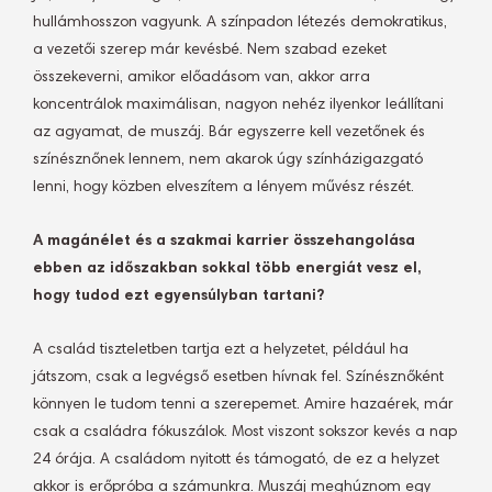
hullámhosszon vagyunk. A színpadon létezés demokratikus,
a vezetői szerep már kevésbé. Nem szabad ezeket
összekeverni, amikor előadásom van, akkor arra
koncentrálok maximálisan, nagyon nehéz ilyenkor leállítani
az agyamat, de muszáj. Bár egyszerre kell vezetőnek és
színésznőnek lennem, nem akarok úgy színházigazgató
lenni, hogy közben elveszítem a lényem művész részét.
A magánélet és a szakmai karrier összehangolása
ebben az időszakban sokkal több energiát vesz el,
hogy tudod ezt egyensúlyban tartani?
A család tiszteletben tartja ezt a helyzetet, például ha
játszom, csak a legvégső esetben hívnak fel. Színésznőként
könnyen le tudom tenni a szerepemet. Amire hazaérek, már
csak a családra fókuszálok. Most viszont sokszor kevés a nap
24 órája. A családom nyitott és támogató, de ez a helyzet
akkor is erőpróba a számunkra. Muszáj meghúznom egy