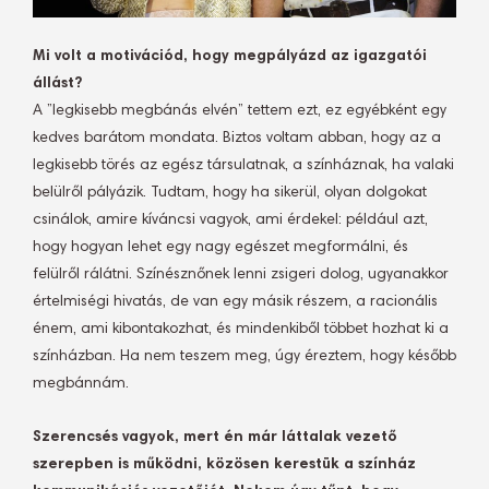
Mi volt a motivációd, hogy megpályázd az igazgatói
állást?
A ”legkisebb megbánás elvén” tettem ezt, ez egyébként egy
kedves barátom mondata. Biztos voltam abban, hogy az a
legkisebb törés az egész társulatnak, a színháznak, ha valaki
belülről pályázik. Tudtam, hogy ha sikerül, olyan dolgokat
csinálok, amire kíváncsi vagyok, ami érdekel: például azt,
hogy hogyan lehet egy nagy egészet megformálni, és
felülről rálátni. Színésznőnek lenni zsigeri dolog, ugyanakkor
értelmiségi hivatás, de van egy másik részem, a racionális
énem, ami kibontakozhat, és mindenkiből többet hozhat ki a
színházban. Ha nem teszem meg, úgy éreztem, hogy később
megbánnám.
Szerencsés vagyok, mert én már láttalak vezető
szerepben is működni, közösen kerestük a színház