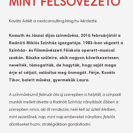
MINT FELSŐVEZETŐ
Kováts Adélt a nextconsulting.blog.hu kérdezte.
Kossuth és Jászai díjas színművész, 2016 februárjától a
Radnóti Miklós Színház igazgatója. 1983-ban végzett a
Színház- és Filmművészeti Főiskola operett-musical
szakán. Büszke szüleire, akik nagyon következetesen
nevelték, támogatták, de hagyták, hogy saját maga
érje el céljait, valósítsa meg önmagát. Férje, Kováts
Tibor, balett művész, gyermekük Laura.
A színművésznő február óta új szerepben is helytáll, a színpadi
munkái mellett átvette a Radnóti Színház irányítását. Ebben a
szerepben nincs, aki őt rendezze, neki kell az üzleti életben,
mint vezetőnek, nap, mint nap embereket irányítani, felelős
döntéseket hozni, stratégiákban gondolkodni.