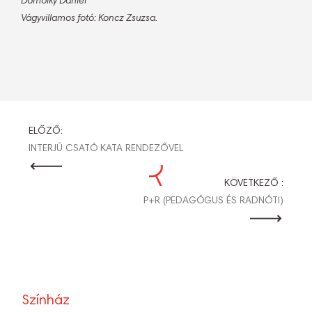
Dömölky Dániel
Vágyvillamos fotó: Koncz Zsuzsa.
BEJEGYZÉS
ELŐZŐ:
INTERJÚ CSATÓ KATA RENDEZŐVEL
NAVIGÁCIÓ
KÖVETKEZŐ :
P+R (PEDAGÓGUS ÉS RADNÓTI)
Színház