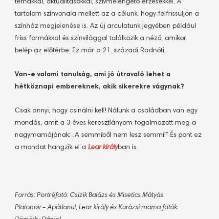
témákkal, aktualitásokkal, szívmelengető érzésekkel. A
tartalom színvonala mellett az a célunk, hogy felfrissüljön a
színház megjelenése is. Az új arculatunk jegyében például
friss formákkal és színvilággal találkozik a néző, amikor
belép az előtérbe. Ez már a 21. századi Radnóti.
Van-e valami tanulság, ami jó útravaló lehet a
hétköznapi embereknek, akik sikerekre vágynak?
Csak annyi, hogy csinálni kell! Nálunk a családban van egy
mondás, amit a 3 éves keresztlányom fogalmazott meg a
nagymamájának: „A semmiből nem lesz semmi!” És pont ez
a mondat hangzik el a
Lear király
ban is.
Forrás: Portréfotó: Csizik Balázs és Misetics Mátyás
Platonov – Apátlanul, Lear király és Kurázsi mama fotók: