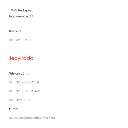
1065 Budapest,
Nagymező u. 11.
Központ:
061 321-0600
Jegyiroda
Telefonszám:
061 321-0600
/119
061 321-0600
/149
061 322-1071
E-mail:
szervezes@radnotiszinhaz.hu