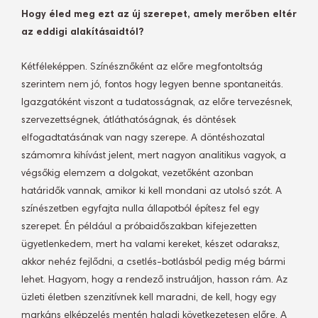
Hogy éled meg ezt az új szerepet, amely merőben eltér
az eddigi alakításaidtól?
Kétféleképpen. Színésznőként az előre megfontoltság
szerintem nem jó, fontos hogy legyen benne spontaneitás.
Igazgatóként viszont a tudatosságnak, az előre tervezésnek,
szervezettségnek, átláthatóságnak, és döntések
elfogadtatásának van nagy szerepe. A döntéshozatal
számomra kihívást jelent, mert nagyon analitikus vagyok, a
végsőkig elemzem a dolgokat, vezetőként azonban
határidők vannak, amikor ki kell mondani az utolsó szót. A
színészetben egyfajta nulla állapotból építesz fel egy
szerepet. Én például a próbaidőszakban kifejezetten
ügyetlenkedem, mert ha valami kereket, készet odaraksz,
akkor nehéz fejlődni, a csetlés-botlásból pedig még bármi
lehet. Hagyom, hogy a rendező instruáljon, hasson rám. Az
üzleti életben szenzitívnek kell maradni, de kell, hogy egy
markáns elképzelés mentén haladj következetesen előre. A