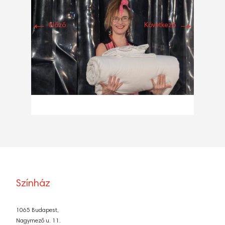
←
→
Előző
Következő
Színház
1065 Budapest,
Nagymező u. 11.