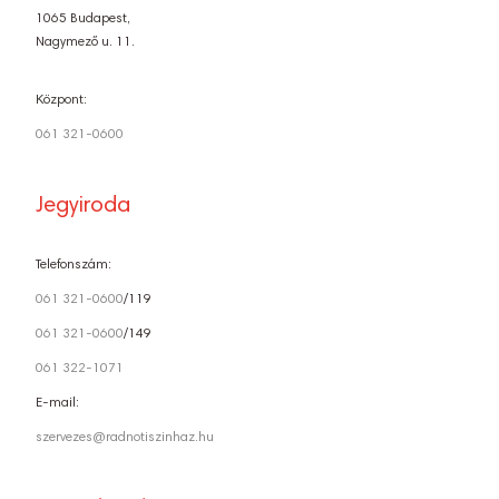
1065 Budapest,
Nagymező u. 11.
Központ:
061 321-0600
Jegyiroda
Telefonszám:
061 321-0600
/119
061 321-0600
/149
061 322-1071
E-mail:
szervezes@radnotiszinhaz.hu