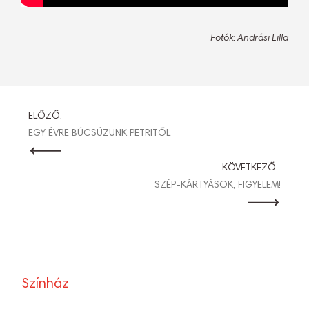
Fotók: Andrási Lilla
BEJEGYZÉS
ELŐZŐ:
EGY ÉVRE BÚCSÚZUNK PETRITŐL
NAVIGÁCIÓ
KÖVETKEZŐ :
SZÉP-KÁRTYÁSOK, FIGYELEM!
Színház