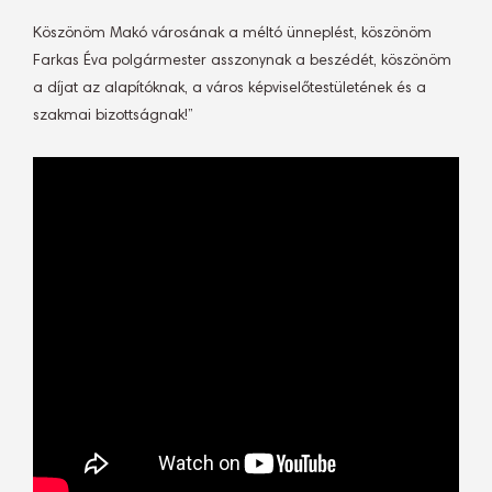
Köszönöm Makó városának a méltó ünneplést, köszönöm
Farkas Éva polgármester asszonynak a beszédét, köszönöm
a díjat az alapítóknak, a város képviselőtestületének és a
szakmai bizottságnak!”