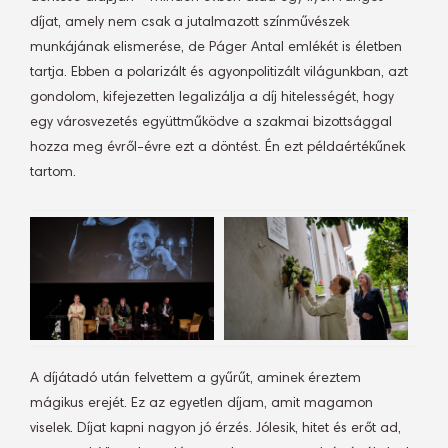
díjat, amely nem csak a jutalmazott színművészek
munkájának elismerése, de Páger Antal emlékét is életben
tartja. Ebben a polarizált és agyonpolitizált világunkban, azt
gondolom, kifejezetten legalizálja a díj hitelességét, hogy
egy városvezetés együttműködve a szakmai bizottsággal
hozza meg évről-évre ezt a döntést. Én ezt példaértékűnek
tartom.
A díjátadó után felvettem a gyűrűt, aminek éreztem
mágikus erejét. Ez az egyetlen díjam, amit magamon
viselek. Díjat kapni nagyon jó érzés. Jólesik, hitet és erőt ad,