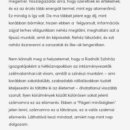
megemel. Visszaigazolás arra, hogy szeretnek és értékelnek,
és ez az érzés több energiát termel, mint egy atomerőmű.
Ez mindig is így volt. De ma többet jelent egy díj, mint
korábban bármikor, hiszen ebben a felgyorsult, információs
zajjal terhes világunkban nehéz meglátni, meghallani azt a
típusú munkát, amit én képviselek. Nehéz látszódni, és ezt
nehéz észrevenni a sorozatok és like-ok tengerében.
Nem könnyíti meg a helyzetemet, hogy a Radnóti Színház
igazgatójaként a hétköznapokban az intézményvezetők
szélmalomharcát vívom, amitől a színészi munkám – ami
korábban sokoldalúbb, szabadabb vállalásokban tudott
kiteljesedni és töltötte ki az életemet – óhatatlanul visszább
szorult. Ilyen körülmények között különösen sokat jelent
számomra ez az elismerés. Ebben a “Págeri minőségben”
jelen lenni, számomra ez a látványos, ez a valós szakmai
elismerés. Láthatóvá teszi mindazt, amiért nap mint nap
dolgozom.