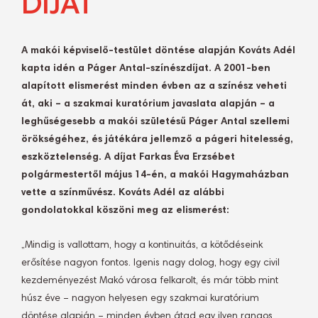
DÍJAT
A makói képviselő-testület döntése alapján Kováts Adél
kapta idén a Páger Antal-színészdíjat. A 2001-ben
alapított elismerést minden évben az a színész veheti
át, aki – a szakmai kuratórium javaslata alapján – a
leghűségesebb a makói születésű Páger Antal szellemi
örökségéhez, és játékára jellemző a págeri hitelesség,
eszköztelenség. A díjat Farkas Éva Erzsébet
polgármestertől május 14-én, a makói Hagymaházban
vette a színművész. Kováts Adél az alábbi
gondolatokkal köszöni meg az elismerést:
„Mindig is vallottam, hogy a kontinuitás, a kötődéseink
erősítése nagyon fontos. Igenis nagy dolog, hogy egy civil
kezdeményezést Makó városa felkarolt, és már több mint
húsz éve – nagyon helyesen egy szakmai kuratórium
döntése alapján – minden évben átad egy ilyen rangos