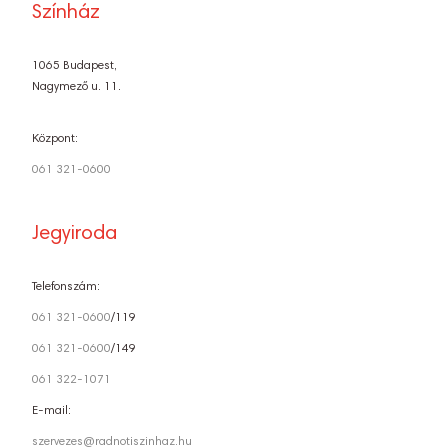
Színház
1065 Budapest,
Nagymező u. 11.
Központ:
061 321-0600
Jegyiroda
Telefonszám:
061 321-0600
/119
061 321-0600
/149
061 322-1071
E-mail:
szervezes@radnotiszinhaz.hu