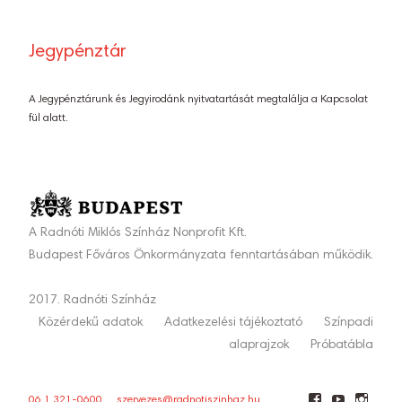
Jegypénztár
A Jegypénztárunk és Jegyirodánk nyitvatartását megtalálja a Kapcsolat
fül alatt.
A Radnóti Miklós Színház Nonprofit Kft.
Budapest Főváros Önkormányzata fenntartásában működik.
2017. Radnóti Színház
Közérdekű adatok
Adatkezelési tájékoztató
Színpadi
alaprajzok
Próbatábla
06 1 321-0600
szervezes@radnotiszinhaz.hu