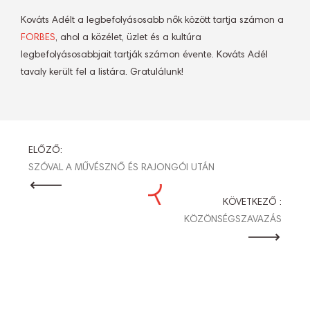
Kováts Adélt a legbefolyásosabb nők között tartja számon a
FORBES
, ahol a közélet, üzlet és a kultúra
legbefolyásosabbjait tartják számon évente. Kováts Adél
tavaly került fel a listára. Gratulálunk!
BEJEGYZÉS
ELŐZŐ:
SZÓVAL A MŰVÉSZNŐ ÉS RAJONGÓI UTÁN
NAVIGÁCIÓ
KÖVETKEZŐ :
KÖZÖNSÉGSZAVAZÁS