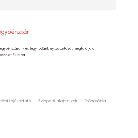
egypénztár
Jegypénztárunk és Jegyirodánk nyitvatartását megtalálja a
pcsolat fül alatt.
lési tájékoztató
Színpadi alaprajzok
Próbatábla