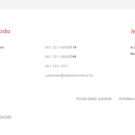
roda
J
ám:
061 321-0600
/119
A 
Ka
061 321-0600
/149
061 322-1071
szervezes@radnotiszinhaz.hu
Közérdekű adatok
Adatkeze
ködik.