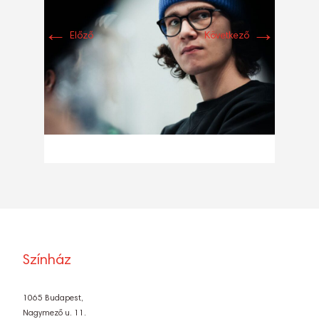
←
→
Előző
Következő
Színház
1065 Budapest,
Nagymező u. 11.