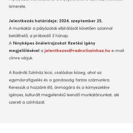
ismerete.
Jelentkezés határideje: 2024. szeptember 25.
A munkakör a pályázatok elbírálását követően azonnal
betölthető, a próbaidő 3 hónap.
A
fényképes önéletrajzokat fizetési igény
megjelölésével
a
jelentkezes@radnotiszinhaz.hu
e-mail
címre várjuk.
A Radnóti Színház kicsi, családias közeg, ahol az
egymásrafigyelés és a gondosság fontos számunkra.
Keressük a hozzánk illő, önmagára és a környezetére
igényes, kulturált megjelenésű leendő munkatársunkat, aki
szereti a színházat.