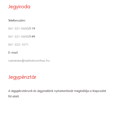
Jegyiroda
Telefonszám:
061 321-0600
/119
061 321-0600
/149
061 322-1071
E-mail:
szervezes@radnotiszinhaz.hu
Jegypénztár
A Jegypénztárunk és Jegyirodánk nyitvatartását megtalálja a Kapcsolat
fül alatt.