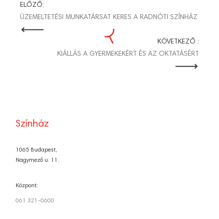
BEJEGYZÉS
ELŐZŐ:
ÜZEMELTETÉSI MUNKATÁRSAT KERES A RADNÓTI SZÍNHÁZ
NAVIGÁCIÓ
KÖVETKEZŐ :
KIÁLLÁS A GYERMEKEKÉRT ÉS AZ OKTATÁSÉRT
Színház
1065 Budapest,
Nagymező u. 11.
Központ:
061 321-0600