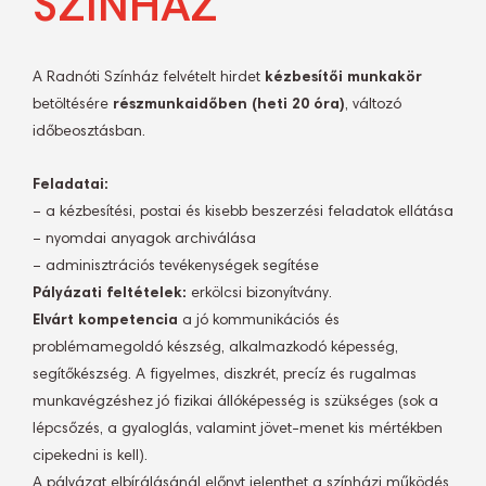
SZÍNHÁZ
A Radnóti Színház felvételt hirdet
kézbesítői munkakör
betöltésére
részmunkaidőben (heti 20 óra)
, változó
időbeosztásban.
Feladatai:
– a kézbesítési, postai és kisebb beszerzési feladatok ellátása
– nyomdai anyagok archiválása
– adminisztrációs tevékenységek segítése
Pályázati feltételek:
erkölcsi bizonyítvány.
Elvárt kompetencia
a jó kommunikációs és
problémamegoldó készség, alkalmazkodó képesség,
segítőkészség. A figyelmes, diszkrét, precíz és rugalmas
munkavégzéshez jó fizikai állóképesség is szükséges (sok a
lépcsőzés, a gyaloglás, valamint jövet-menet kis mértékben
cipekedni is kell).
A pályázat elbírálásánál előnyt jelenthet a színházi működés