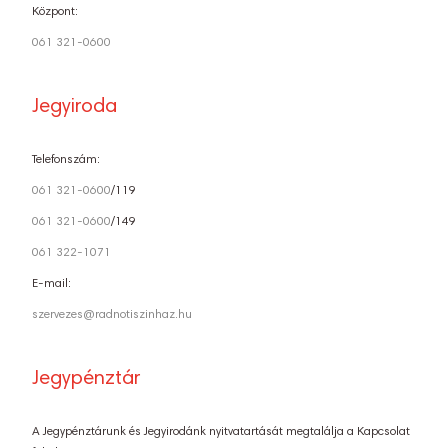
Központ:
061 321-0600
Jegyiroda
Telefonszám:
061 321-0600
/119
061 321-0600
/149
061 322-1071
E-mail:
szervezes@radnotiszinhaz.hu
Jegypénztár
A Jegypénztárunk és Jegyirodánk nyitvatartását megtalálja a Kapcsolat