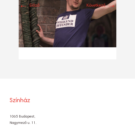
←
→
Előző
Következő
Színház
1065 Budapest,
Nagymező u. 11.