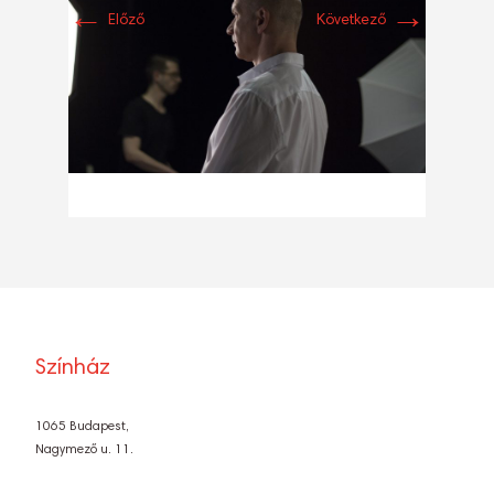
←
→
Előző
Következő
Színház
1065 Budapest,
Nagymező u. 11.