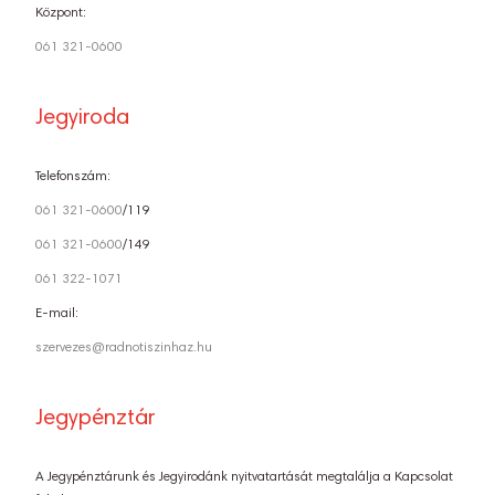
Központ:
061 321-0600
Jegyiroda
Telefonszám:
061 321-0600
/119
061 321-0600
/149
061 322-1071
E-mail:
szervezes@radnotiszinhaz.hu
Jegypénztár
A Jegypénztárunk és Jegyirodánk nyitvatartását megtalálja a Kapcsolat