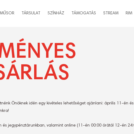
MŰSOR
TÁRSULAT
SZÍNHÁZ
TÁMOGATÁS
STREAM
RIM
MÉNYES
SÁRLÁS
nénk Önöknek idén egy kivételes lehetőséget ajánlani: április 11-én 
nkra!
s jegypénztárunkban, valamint online (11-én 00:00 órától 12-én 24:0