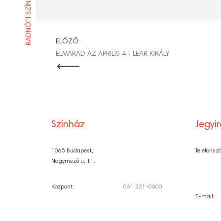
RADNÓTI SZÍNHÁZ
BEJEGYZÉ
ELŐZŐ:
ELMARAD AZ ÁPRILIS 4-I LEAR KIRÁLY
NAVIGÁCI
Színház
Jegyi
1065 Budapest,
Telefonsz
Nagymező u. 11.
Központ:
061 321-0600
E-mail: