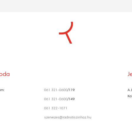
S
Ó
roda
J
ám:
061 321-0600
/119
A 
Ka
061 321-0600
/149
061 322-1071
szervezes@radnotiszinhaz.hu