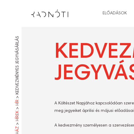
ELŐADÁSOK
KEDVEZMÉNYES JEGYVÁSÁRLÁS
KEDVEZ
JEGYVÁ
>
HÍR
A Költészet Napjához kapcsolódóan szeret
>
meg jegyeiket áprilisi és májusi előadásai
HÍREK
>
A kedvezmény személyesen a szervezésen é