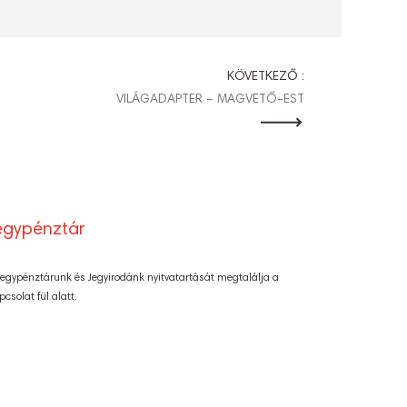
KÖVETKEZŐ :
VILÁGADAPTER – MAGVETŐ-EST
egypénztár
Jegypénztárunk és Jegyirodánk nyitvatartását megtalálja a
pcsolat fül alatt.