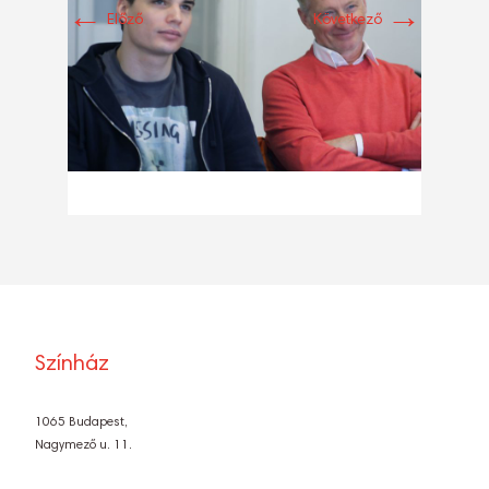
←
→
Előző
Következő
Színház
1065 Budapest,
Nagymező u. 11.