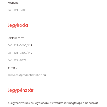
Központ:
061 321-0600
Jegyiroda
Telefonszám:
061 321-0600
/119
061 321-0600
/149
061 322-1071
E-mail:
szervezes@radnotiszinhaz.hu
Jegypénztár
A Jegypénztárunk és Jegyirodánk nyitvatartását megtalálja a Kapcsolat