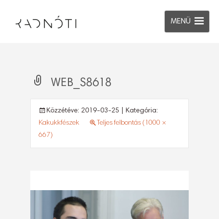
MENÜ
WEB_S8618
Közzétéve:
2019-03-25
| Kategória:
Kakukkfészek
Teljes felbontás (1000 ×
667)