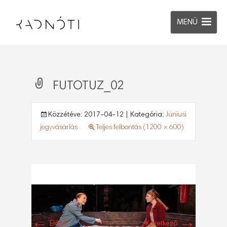
MENÜ
FUTOTUZ_02
Közzétéve:
2017-04-12
| Kategória:
Júniusi
jegyvásárlás
Teljes felbontás (1200 × 600)
←
→
Előző
Következő