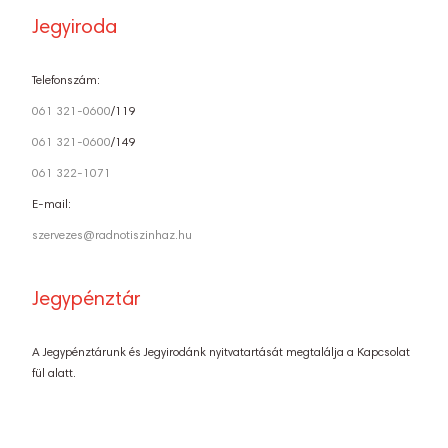
Jegyiroda
Telefonszám:
061 321-0600
/119
061 321-0600
/149
061 322-1071
E-mail:
szervezes@radnotiszinhaz.hu
Jegypénztár
A Jegypénztárunk és Jegyirodánk nyitvatartását megtalálja a Kapcsolat
fül alatt.