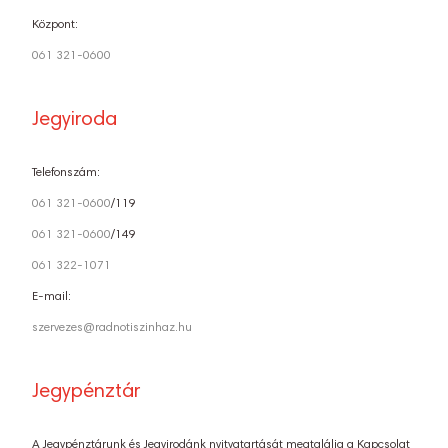
Központ:
061 321-0600
Jegyiroda
Telefonszám:
061 321-0600
/119
061 321-0600
/149
061 322-1071
E-mail:
szervezes@radnotiszinhaz.hu
Jegypénztár
A Jegypénztárunk és Jegyirodánk nyitvatartását megtalálja a Kapcsolat