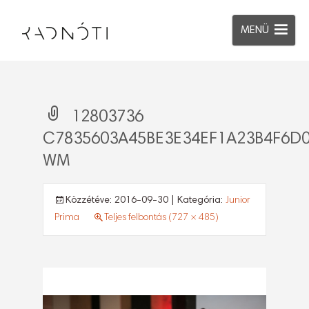
MENÜ
12803736
C7835603A45BE3E34EF1A23B4F6D
WM
Közzétéve:
2016-09-30
| Kategória:
Junior
Prima
Teljes felbontás (727 × 485)