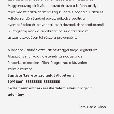
Magyarország első védett házát és azóta is fenntart ilyen
titkos védett házakat az ország különféle pontjain. Hazai és
külföldi rendőrségekkel együttműködve segítik a
nyomozásokat és ott vannak az áldozatok kiszabadításánál
is. Programjuknak a rehabilitáción és a társadalmi
visszailleszkedésen túl része a prevenció is.
A Radnóti Színház ezzel az összeggel tudja segíteni az
Alapítvány munkáját, aki teheti, támogassa az
Emberkereskedelem Elleni Programot a közvetlen
számlaszámon.
Baptista Szeretetszolgálat Alapítvány
10918001-55555555-55555555
Közlemény: emberkereskedelem elleni program
adomány
Fotó: Csillik Gábor