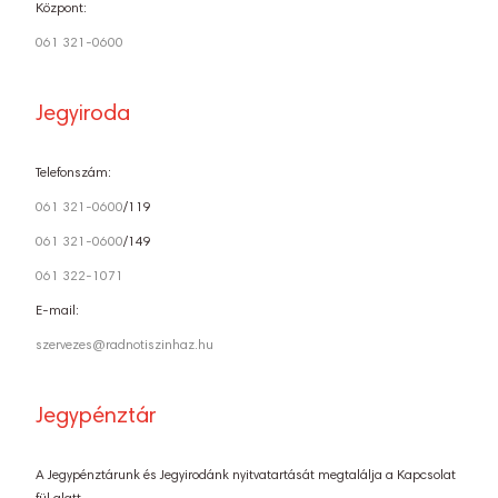
Központ:
061 321-0600
Jegyiroda
Telefonszám:
061 321-0600
/119
061 321-0600
/149
061 322-1071
E-mail:
szervezes@radnotiszinhaz.hu
Jegypénztár
A Jegypénztárunk és Jegyirodánk nyitvatartását megtalálja a Kapcsolat