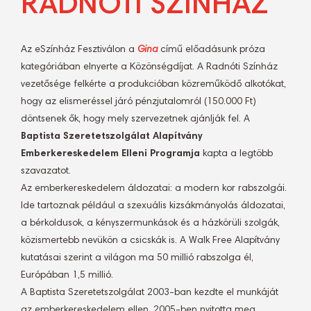
RADNÓTI SZÍNHÁZ
Az eSzínház Fesztiválon a
Gina
című előadásunk próza
kategóriában elnyerte a Közönségdíjat. A Radnóti Színház
vezetősége felkérte a produkcióban közreműködő alkotókat,
hogy az elismeréssel járó pénzjutalomról (150.000 Ft)
döntsenek ők, hogy mely szervezetnek ajánlják fel. A
Baptista Szeretetszolgálat Alapítvány
Emberkereskedelem Elleni Programja
kapta a legtöbb
szavazatot.
Az emberkereskedelem áldozatai: a modern kor rabszolgái.
Ide tartoznak például a szexuális kizsákmányolás áldozatai,
a bérkoldusok, a kényszermunkások és a házkörüli szolgák,
közismertebb nevükön a csicskák is. A Walk Free Alapítvány
kutatásai szerint a világon ma 50 millió rabszolga él,
Európában 1,5 millió.
A Baptista Szeretetszolgálat 2003-ban kezdte el munkáját
az emberkereskedelem ellen, 2005-ben nyitotta meg