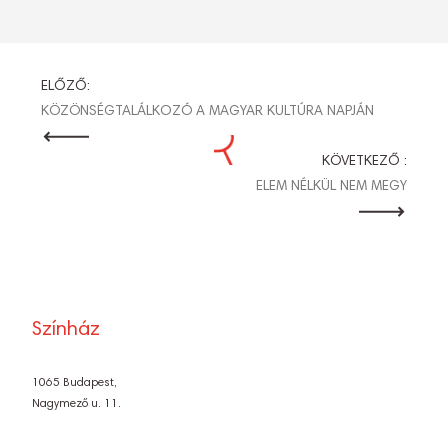
BEJEGYZÉS
ELŐZŐ:
KÖZÖNSÉGTALÁLKOZÓ A MAGYAR KULTÚRA NAPJÁN
NAVIGÁCIÓ
KÖVETKEZŐ :
ELEM NÉLKÜL NEM MEGY
Színház
1065 Budapest,
Nagymező u. 11.