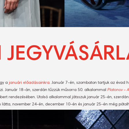
I JEGYVÁSÁRL
egy a
januári előadásainkra
. Január 7-én, szombaton tartjuk az évad
ezi. Január 18-án, szerdán tűzzük műsorra 50. alkalommal
Platonov – A
Róbert rendezésében. Utolsó alkalommal játsszuk január 25-én, szerdá
em látta, november 24-én, december 10-én és január 25-én még pótolh