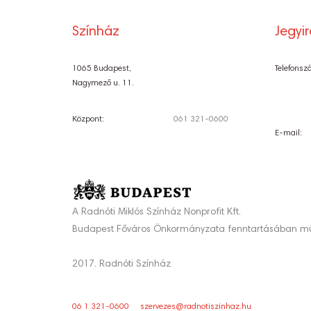
Színház
Jegyi
1065 Budapest,
Telefonsz
Nagymező u. 11.
Központ:
061 321-0600
E-mail:
A Radnóti Miklós Színház Nonprofit Kft.
Budapest Főváros Önkormányzata fenntartásában mű
2017. Radnóti Színház
06 1 321-0600
szervezes@radnotiszinhaz.hu