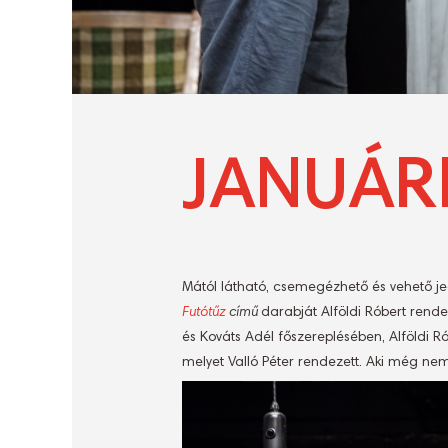
JANUÁR
Mától látható, csemegézhető és vehető j
Futótűz
című
darabját Alföldi Róbert rend
és Kováts Adél főszereplésében, Alföldi 
melyet Valló Péter rendezett. Aki még n