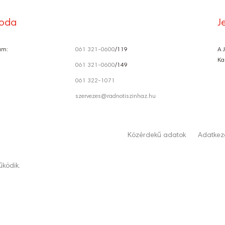
roda
J
ám:
061 321-0600
/119
A 
Ka
061 321-0600
/149
061 322-1071
szervezes@radnotiszinhaz.hu
Közérdekű adatok
Adatkeze
ködik.