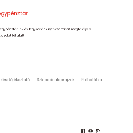
egypénztár
Jegypénztárunk és Jegyirodánk nyitvatartását megtalálja a
pcsolat fül alatt.
lési tájékoztató
Színpadi alaprajzok
Próbatábla