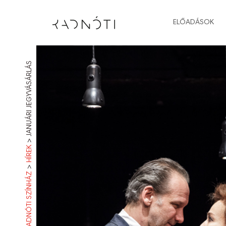
ELŐADÁSOK
JANUÁRI JEGYVÁSÁRLÁS
>
HÍREK
>
RADNÓTI SZÍNHÁZ