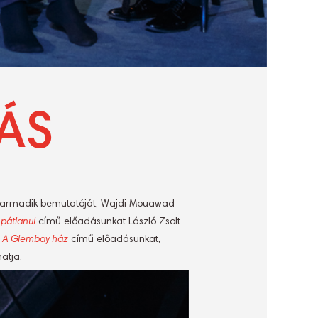
ÁS
 harmadik bemutatóját, Wajdi Mouawad
pátlanul
című előadásunkat László Zsolt
n
A Glembay ház
című előadásunkat,
atja.